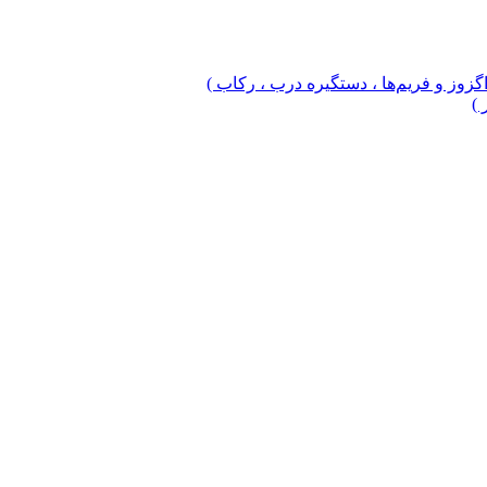
 اگزوز و فریم‌ها ، دستگیره درب ، رکاب )
 )