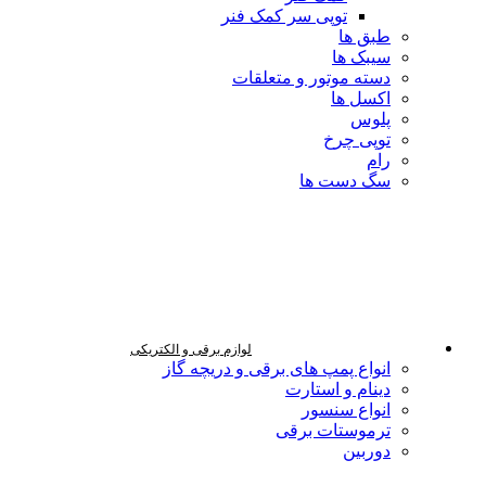
توپی سر کمک فنر
طبق ها
سیبک ها
دسته موتور و متعلقات
اکسل ها
پلوس
توپی چرخ
رام
سگ دست ها
لوازم برقی و الکتریکی
انواع پمپ های برقی و دریچه گاز
دینام و استارت
انواع سنسور
ترموستات برقی
دوربین