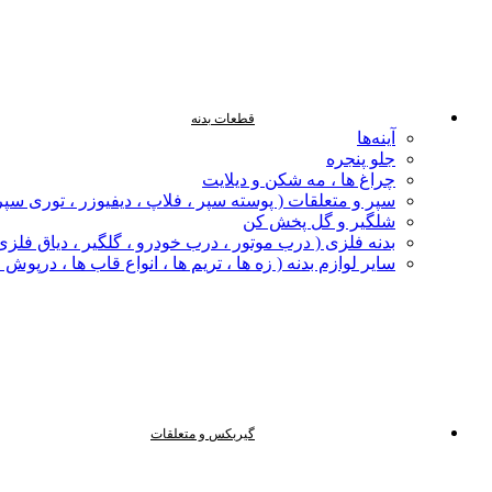
قطعات بدنه
آینه‌ها
جلو پنجره
چراغ‌ ها ، مه‌ شکن و دیلایت
سپر و متعلقات ( پوسته سپر ، فلاپ ، دیفیوزر ، توری سپر
شلگیر و گل‌ پخش‌ کن
بدنه فلزی ( درب موتور ، درب خودرو ، گلگیر ، دیاق فلزی ،
سایر لوازم بدنه ( زه ها ، تریم ها ، انواع قاب ها ، درپوش
گیربکس و متعلقات