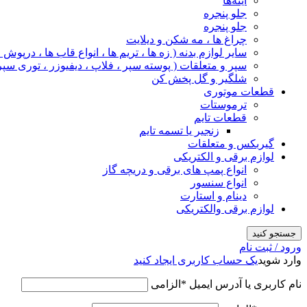
آینه‌ها
جلو پنجره
جلو پنجره
چراغ‌ ها ، مه‌ شکن و دیلایت
سایر لوازم بدنه ( زه ها ، تریم ها ، انواع قاب ها ، درپوش
سپر و متعلقات ( پوسته سپر ، فلاپ ، دیفیوزر ، توری سپر
شلگیر و گل‌ پخش‌ کن
قطعات موتوری
ترموستات
قطعات تایم
زنجیر یا تسمه تایم
گیربکس و متعلقات
لوازم برقی و الکتریکی
انواع پمپ های برقی و دریچه گاز
انواع سنسور
دینام و استارت
لوازم برقی والکتریکی
جستجو کنید
ورود / ثبت نام
وارد شوید
یک حساب کاربری ایجاد کنید
نام کاربری یا آدرس ایمیل
*
الزامی