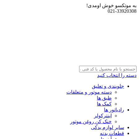
به موتکسو خوش اومدی!
021-33920308
دسته را انتخاب کنید
جلوبندی و تعلیق
دسته موتور و متعلقات
طبق ها
کمک ها
رادیاتور ها
اینترکولر
خنک کن روغن موتور
سایر لوازم یدکی
قطعات بدنه