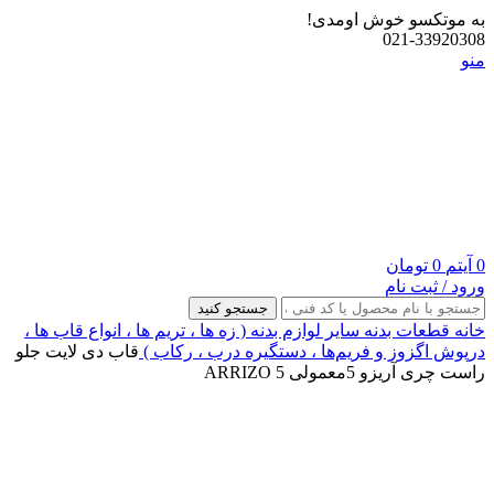
به موتکسو خوش اومدی!
021-33920308
منو
0
آیتم
0
تومان
ورود / ثبت نام
جستجو کنید
خانه
قطعات بدنه
سایر لوازم بدنه ( زه ها ، تریم ها ، انواع قاب ها ،
درپوش اگزوز و فریم‌ها ، دستگیره درب ، رکاب )
قاب دی لایت جلو
راست چری آریزو 5معمولی ARRIZO 5