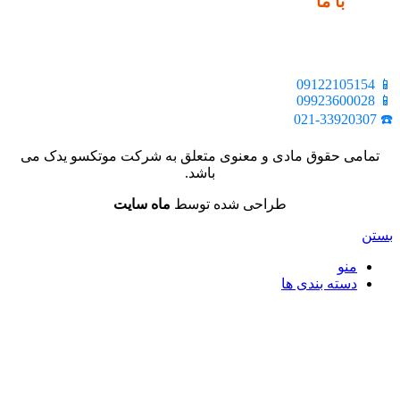
ارتباط
با ما
📍 تهران، خیابان ملت، بالاتر از اکباتان، بن بست هنر، ساختمان
بیستون، پلاک 2، واحد 10
📱 09122105154
📱 09923600028
☎️ 021-33920307
تمامی حقوق مادی و معنوی متعلق به شرکت موتکسو یدک می
باشد.
طراحی شده توسط
ماه سایت
بستن
منو
دسته بندی ها