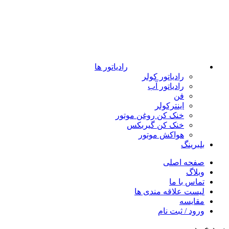
رادیاتور ها
رادیاتور کولر
رادیاتور آب
فن
اینترکولر
خنک کن روغن موتور
خنک کن گیربکس
هواکش موتور
بلبرینگ
صفحه اصلی
وبلاگ
تماس با ما
لیست علاقه مندی ها
مقایسه
ورود / ثبت نام
سبد خرید