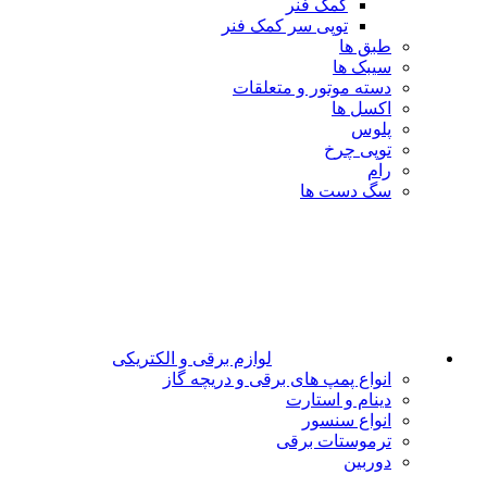
کمک فنر
توپی سر کمک فنر
طبق ها
سیبک ها
دسته موتور و متعلقات
اکسل ها
پلوس
توپی چرخ
رام
سگ دست ها
لوازم برقی و الکتریکی
انواع پمپ های برقی و دریچه گاز
دینام و استارت
انواع سنسور
ترموستات برقی
دوربین