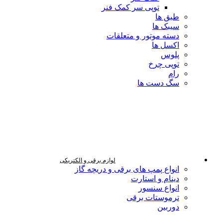
توپی سر کمک فنر
طبق ها
سیبک ها
دسته موتور و متعلقات
اکسل ها
پلوس
توپی چرخ
رام
سگ دست ها
لوازم برقی و الکتریکی
انواع پمپ های برقی و دریچه گاز
دینام و استارت
انواع سنسور
ترموستات برقی
دوربین