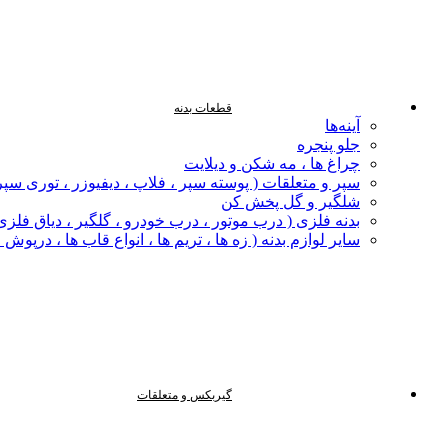
قطعات بدنه
آینه‌ها
جلو پنجره
چراغ‌ ها ، مه‌ شکن و دیلایت
سپر و متعلقات ( پوسته سپر ، فلاپ ، دیفیوزر ، توری سپر
شلگیر و گل‌ پخش‌ کن
بدنه فلزی ( درب موتور ، درب خودرو ، گلگیر ، دیاق فلزی ،
سایر لوازم بدنه ( زه ها ، تریم ها ، انواع قاب ها ، درپوش
گیربکس و متعلقات