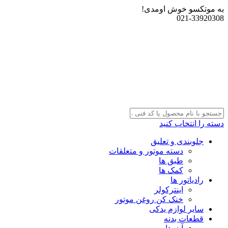
به موتکسو خوش اومدی!
021-33920308
دسته را انتخاب کنید
جلوبندی و تعلیق
دسته موتور و متعلقات
طبق ها
کمک ها
رادیاتور ها
اینترکولر
خنک کن روغن موتور
سایر لوازم یدکی
قطعات بدنه