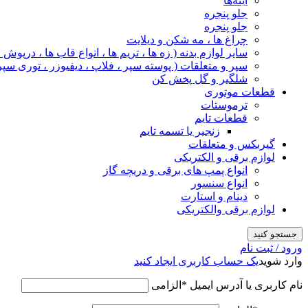
آینه‌ها
جلو پنجره
جلو پنجره
چراغ‌ ها ، مه‌ شکن و دیلایت
سایر لوازم بدنه ( زه ها ، تریم ها ، انواع قاب ها ، درپوش
سپر و متعلقات ( پوسته سپر ، فلاپ ، دیفیوزر ، توری سپر
شلگیر و گل‌ پخش‌ کن
قطعات موتوری
ترموستات
قطعات تایم
زنجیر یا تسمه تایم
گیربکس و متعلقات
لوازم برقی و الکتریکی
انواع پمپ های برقی و دریچه گاز
انواع سنسور
دینام و استارت
لوازم برقی والکتریکی
جستجو کنید
ورود / ثبت نام
وارد شوید
یک حساب کاربری ایجاد کنید
نام کاربری یا آدرس ایمیل
*
الزامی