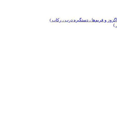
 اگزوز و فریم‌ها ، دستگیره درب ، رکاب )
 )