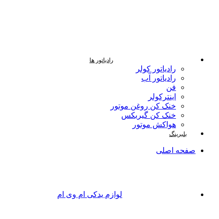
رادیاتور ها
رادیاتور کولر
رادیاتور آب
فن
اینترکولر
خنک کن روغن موتور
خنک کن گیربکس
هواکش موتور
بلبرینگ
صفحه اصلی
لوازم یدکی ام وی ام