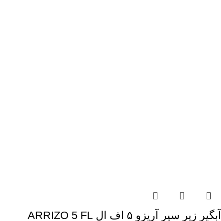
آبگیر زیر سپر آریزو ۵ اف ال ARRIZO 5 FL