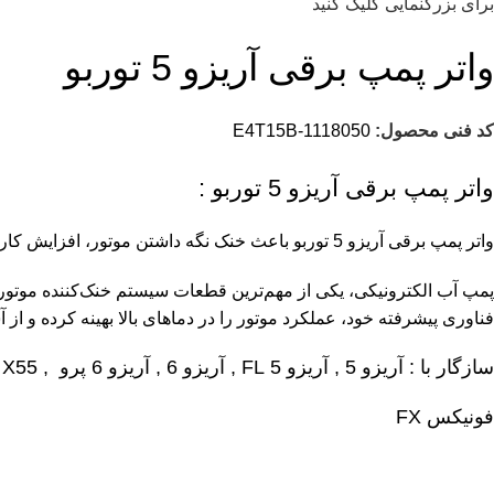
برای بزرگنمایی کلیک کنید
واتر پمپ برقی آریزو 5 توربو
کد فنی محصول:
E4T15B-1118050
واتر پمپ برقی آریزو 5 توربو :
واتر پمپ برقی آریزو 5 توربو باعث خنک نگه داشتن موتور، افزایش کارایی، جلوگیری از داغ شدن و حفاظت از قطعات داخلی می‌شود و به موتورهای توربو، هیبرید و AWD کمک می‌کند عملکرد بهینه داشته باشند.
پمپ آب الکترونیکی، یکی از مهم‌ترین قطعات سیستم خنک‌کننده موتو
فناوری پیشرفته خود، عملکرد موتور را در دماهای بالا بهینه کرده و ا
سازگار با :
آریزو 5
, آریزو 5 FL , آریزو 6 , آریزو 6 پرو , X55 پرو , X55 , تیگو 8 , تیگو 7 , تیگو 7 پرو , آریزو 6 پرو , X33
فونیکس FX