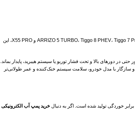
واتر پمپ برقی آریزو 5 توربو یکی از اجزای کلیدی سیستم خنک‌کننده موتور در خودروهای مدرن چری است. در خودروهایی مانند ARRIZO 5 TURBO، Tiggo 8 PHEV، Tiggo 7 Pro Premium و X55 PRO، این
د موتور حتی در دورهای بالا و تحت فشار توربو یا سیستم هیبرید، پایدار بماند.
و سازگار با مدل خودرو، سلامت سیستم خنک‌کننده و عمر طولانی‌تر
برابر خوردگی تولید شده است. اگر به دنبال
خرید پمپ آب الکترونیکی