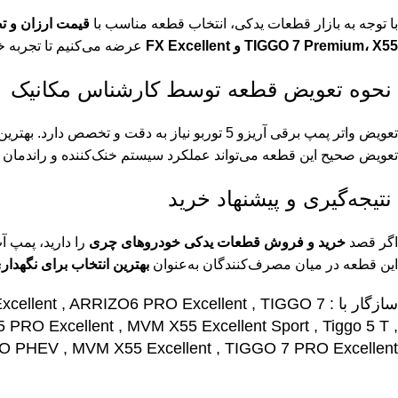
با توجه به بازار قطعات یدکی، انتخاب قطعه مناسب با
قیمت ارزان و ت
TIGGO 7 Premium، X55 و FX Excellent
عرضه می‌کنیم تا تجربه خ
نحوه تعویض قطعه توسط کارشناس مکانیک
تعویض واتر پمپ برقی آریزو 5 توربو نیاز به دقت و تخصص دارد. بهترین روش، مراجعه به
تعویض صحیح این قطعه می‌تواند عملکرد سیستم خنک‌کننده و راندمان مو
نتیجه‌گیری و پیشنهاد خرید
اگر قصد
خرید و فروش قطعات یدکی خودروهای چری
را دارید، پمپ آ
این قطعه در میان مصرف‌کنندگان به‌عنوان
بهترین انتخاب برای نگهداری خودروهای IGGO
سازگار با : ARRIZO 5 TE , X33 S 1.5T sport , Tiggo 8 PHEV ,
xcellent , ARRIZO6 PRO Excellent , TIGGO 7
PRO Excellent , MVM X55 Excellent Sport , Tiggo 5 T ,
RO PHEV , MVM X55 Excellent , TIGGO 7 PRO Excellent