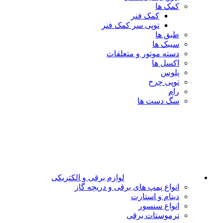
کمک ها
کمک فنر
توپی سر کمک فنر
طبق ها
سیبک ها
دسته موتور و متعلقات
اکسل ها
پلوس
توپی چرخ
رام
سگ دست ها
لوازم برقی و الکتریکی
انواع پمپ های برقی و دریچه گاز
دینام و استارت
انواع سنسور
ترموستات برقی