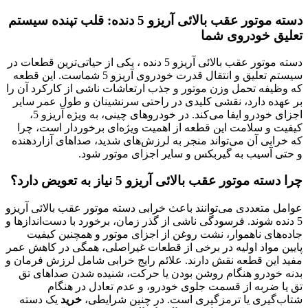
دسته موتور عقب بالائی آریزو 5 دنده: قلب تپنده سیستم
تعلیق خودروی شما
دسته موتور عقب بالائی آریزو 5 دنده ، یکی از حیاتی‌ترین قطعات در
سیستم تعلیق و انتقال قدرت خودروی آریزو 5 شماست. این قطعه
که وظیفه تحمل وزن موتور و جذب ارتعاشات ناشی از کارکرد آن را
بر عهده دارد، نقشی کلیدی در راحتی سرنشینان و طول عمر سایر
اجزای خودرو ایفا می‌کند. در خودروهای چینی، به ویژه آریزو 5،
کیفیت و سلامت این قطعه از اهمیت ویژه‌ای برخوردار است، چرا
که خرابی آن می‌تواند منجر به لرزش‌های شدید، صداهای آزاردهنده
و حتی آسیب به گیربکس و سایر اجزای موتور شود.
چرا دسته موتور عقب بالائی آریزو 5 نیاز به تعویض دارد؟
عوامل متعددی می‌توانند باعث خرابی دسته موتور عقب بالائی آریزو
5 دنده شوند. فرسودگی ناشی از گذر زمان، برخورد با دست‌اندازها و
جاده‌های ناهموار، نشت روغن از اجزای موتور و همچنین کیفیت
پایین مواد اولیه در برخی از قطعات غیراصلی، همگی در کاهش عمر
مفید این قطعه نقش دارند. علائم رایج خرابی شامل لرزش فرمان و
بدنه خودرو هنگام روشن بودن یا حرکت، شنیده شدن صداهای تق
تق یا ضربه از قسمت جلوی خودرو، و عدم تعادل در هنگام
شتاب‌گیری یا ترمزگیری است. در چنین شرایطی،
خرید
یک دسته