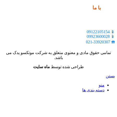
ارتباط
با ما
📍 تهران، خیابان ملت، بالاتر از اکباتان، بن بست هنر، ساختمان
بیستون، پلاک 2، واحد 10
📱 09122105154
📱 09923600028
☎️ 021-33920307
تمامی حقوق مادی و معنوی متعلق به شرکت موتکسو یدک می
باشد.
طراحی شده توسط
ماه سایت
بستن
منو
دسته بندی ها