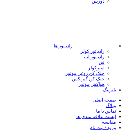
دوربین
رادیاتور ها
رادیاتور کولر
رادیاتور آب
فن
اینترکولر
خنک کن روغن موتور
خنک کن گیربکس
هواکش موتور
بلبرینگ
صفحه اصلی
وبلاگ
تماس با ما
لیست علاقه مندی ها
مقایسه
ورود / ثبت نام