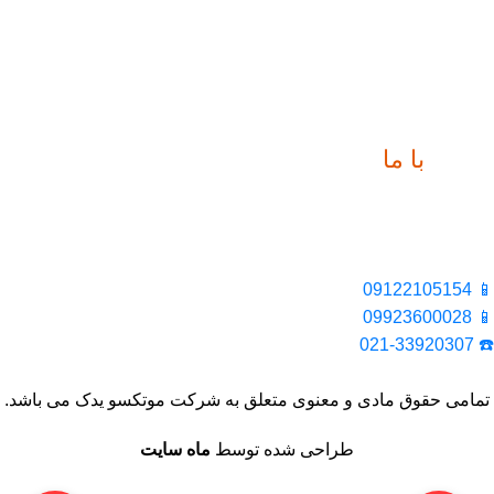
ارتباط
با ما
📍 تهران، خیابان ملت، بالاتر از اکباتان، بن بست هنر، ساختمان
بیستون، پلاک 2، واحد 10
📱 09122105154
📱 09923600028
☎️ 021-33920307
تمامی حقوق مادی و معنوی متعلق به شرکت موتکسو یدک می باشد.
طراحی شده توسط
ماه سایت