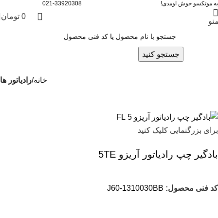
به موتکسو خوش اومدی!
021-33920308
0
تومان
نو
جستجو کنید
خانه
رادیاتور ها
برای بزرگنمایی کلیک کنید
بادگیر چپ رادیاتور آریزو 5TE
کد فنی محصول:
J60-1310030BB