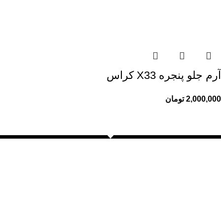
آرم جلو پنجره X33 کراس
2,000,000
تومان