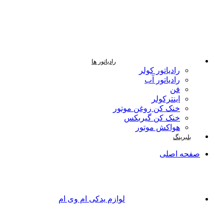
رادیاتور ها
رادیاتور کولر
رادیاتور آب
فن
اینترکولر
خنک کن روغن موتور
خنک کن گیربکس
هواکش موتور
بلبرینگ
صفحه اصلی
لوازم یدکی ام وی ام