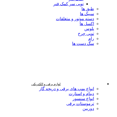
توپی سر کمک فنر
طبق ها
سیبک ها
دسته موتور و متعلقات
اکسل ها
پلوس
توپی چرخ
رام
سگ دست ها
لوازم برقی و الکتریکی
انواع پمپ های برقی و دریچه گاز
دینام و استارت
انواع سنسور
ترموستات برقی
دوربین