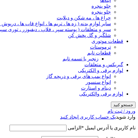
آینه‌ها
جلو پنجره
جلو پنجره
چراغ‌ ها ، مه‌ شکن و دیلایت
سایر لوازم بدنه ( زه ها ، تریم ها ، انواع قاب ها ، درپوش
سپر و متعلقات ( پوسته سپر ، فلاپ ، دیفیوزر ، توری سپر
شلگیر و گل‌ پخش‌ کن
قطعات موتوری
ترموستات
قطعات تایم
زنجیر یا تسمه تایم
گیربکس و متعلقات
لوازم برقی و الکتریکی
انواع پمپ های برقی و دریچه گاز
انواع سنسور
دینام و استارت
لوازم برقی والکتریکی
جستجو کنید
ورود / ثبت نام
وارد شوید
یک حساب کاربری ایجاد کنید
نام کاربری یا آدرس ایمیل
*
الزامی