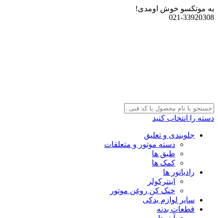
به موتکسو خوش اومدی!
021-33920308
دسته را انتخاب کنید
جلوبندی و تعلیق
دسته موتور و متعلقات
طبق ها
کمک ها
رادیاتور ها
اینترکولر
خنک کن روغن موتور
سایر لوازم یدکی
قطعات بدنه