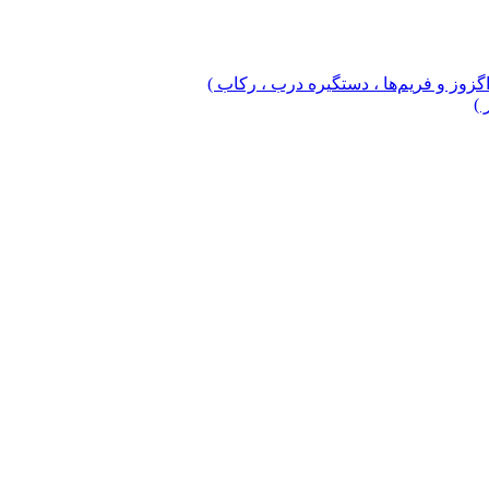
 اگزوز و فریم‌ها ، دستگیره درب ، رکاب )
 )