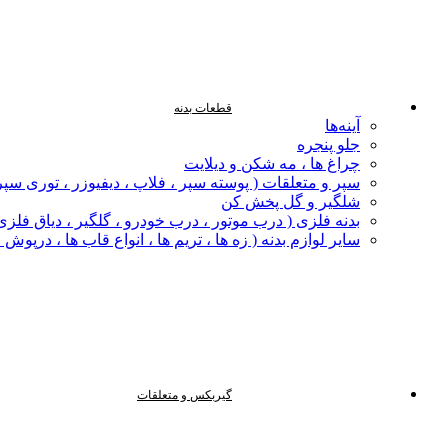
قطعات بدنه
آینه‌ها
جلو پنجره
چراغ‌ ها ، مه‌ شکن و دیلایت
سپر و متعلقات ( پوسته سپر ، فلاپ ، دیفیوزر ، توری سپر
شلگیر و گل‌ پخش‌ کن
بدنه فلزی ( درب موتور ، درب خودرو ، گلگیر ، دیاق فلزی ،
سایر لوازم بدنه ( زه ها ، تریم ها ، انواع قاب ها ، درپوش
گیربکس و متعلقات