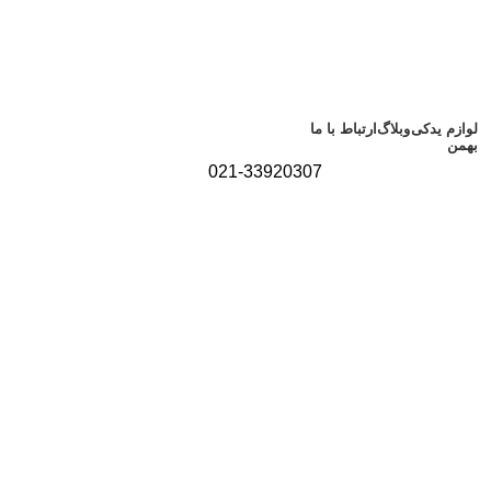
لوازم یدکی
وبلاگ
ارتباط با ما
بهمن
021-33920307