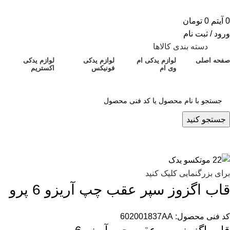
0
آیتم
0
تومان
ورود / ثبت نام
دسته بندی کالاها
صفحه اصلی
لوازم یدکی ام
لوازم یدکی
لوازم یدکی
وی ام
فونیکس
اکستریم
جستجو کنید
برای بزرگنمایی کلیک کنید
قاب اگزوز سپر عقب چپ آریزو 6 پرو
کد فنی محصول:
602001837AA