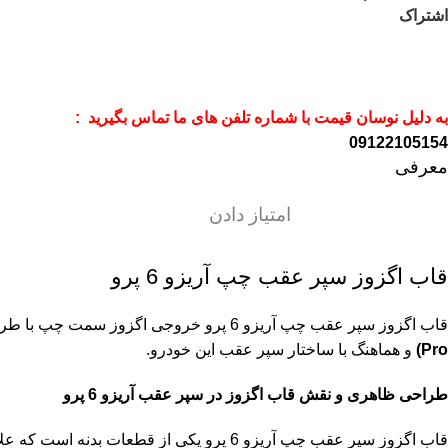
اشتراک
به دلیل نوسان قیمت با شماره تلفن های ما تماس بگیرید :
09122105154
معرفی
امتیاز دادن
قاب اگزوز سپر عقب چپ آریزو 6 پرو
قاب اگزوز سپر عقب چپ آریزو 6 پرو خروجی اگزوز سمت چپ با طراحی فابریک، ساخته شده از متریال مقاوم در برابر حرارت و شرایط محیطی، مناسب نصب روی
Pro
)
و هماهنگ با ساختار سپر عقب این خودرو.
طراحی ظاهری و نقش قاب اگزوز در سپر عقب آریزو 6 پرو
قاب اگزوز سپر عقب چپ آریزو 6 پرو یکی از قطعات بدنه است که علاوه بر محافظت از بخش خروجی اگزوز، در زیبایی نمای عقب خودرو نیز تاثیر قابل توجهی دارد. این قطعه با