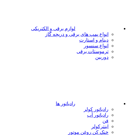
لوازم برقی و الکتریکی
انواع پمپ های برقی و دریچه گاز
دینام و استارت
انواع سنسور
ترموستات برقی
دوربین
رادیاتور ها
رادیاتور کولر
رادیاتور آب
فن
اینترکولر
خنک کن روغن موتور