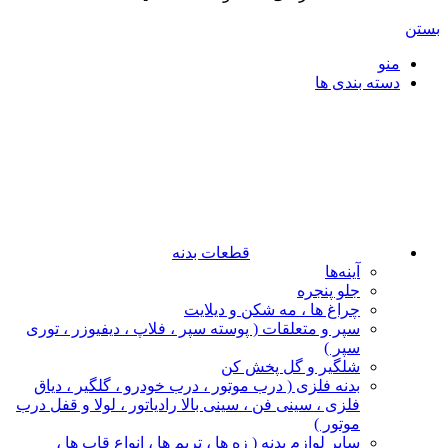
بستن
منو
دسته بندی ها
قطعات بدنه
آینه‌ها
جلو پنجره
چراغ‌ ها ، مه‌ شکن و دیلایت
سپر و متعلقات ( پوسته سپر ، فلاپ ، دیفیوزر ، توری
سپر )
شلگیر و گل‌ پخش‌ کن
بدنه فلزی ( درب موتور ، درب خودرو ، گلگیر ، دیاق
فلزی ، سینی فن ، سینی بالا رادیاتور ، لولا و قفل درب
موتور )
سایر لوازم بدنه ( زه ها ، تریم ها ، انواع قاب ها ،