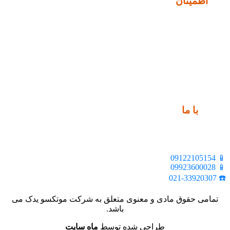
نماد
اطمینان
ارتباط
با ما
📍 تهران، خیابان ملت، بالاتر از اکباتان، بن بست هنر، ساختمان
بیستون، پلاک 2، واحد 10
📱 09122105154
📱 09923600028
☎️ 021-33920307
تمامی حقوق مادی و معنوی متعلق به شرکت موتکسو یدک می
باشد.
طراحی شده توسط
ماه سایت