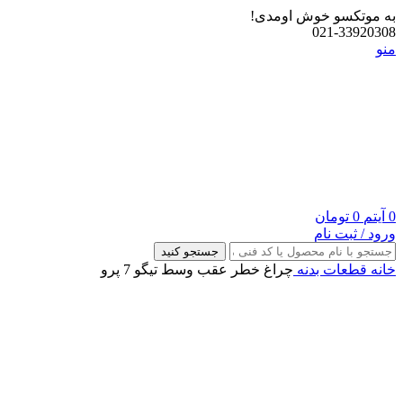
به موتکسو خوش اومدی!
021-33920308
منو
0
آیتم
0
تومان
ورود / ثبت نام
جستجو کنید
خانه
قطعات بدنه
چراغ خطر عقب وسط تیگو 7 پرو