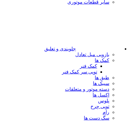
سایر قطعات موتوری
جلوبندی و تعلیق
بازویی میل تعادل
کمک ها
کمک فنر
توپی سر کمک فنر
طبق ها
سیبک ها
دسته موتور و متعلقات
اکسل ها
پلوس
توپی چرخ
رام
سگ دست ها