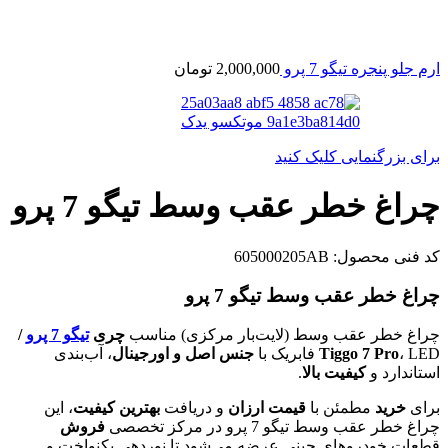
ارم جلو پنجره تیگو 7 پرو
2,000,000
تومان
برای بزرگنمایی کلیک کنید
چراغ خطر عقب وسط تیگو 7 پرو
کد فنی محصول:
605000205AB
چراغ خطر عقب وسط تیگو 7 پرو
چراغ خطر عقب وسط (لایت‌بار مرکزی) مناسب
چری
تیگو 7 پرو
/
، LED فابریک با
Tiggo 7 Pro
جنس اصل و اورجینال
، آب‌بندی
استاندارد و
کیفیت بالا
.
برای
خرید
مطمئن با
قیمت ارزان
و دریافت
بهترین کیفیت
، این
چراغ خطر عقب وسط تیگو 7 پرو در مرکز تخصصی
فروش
قطعات خودروهای چینی عرضه می‌شود تا نوردهی یکنواخت و