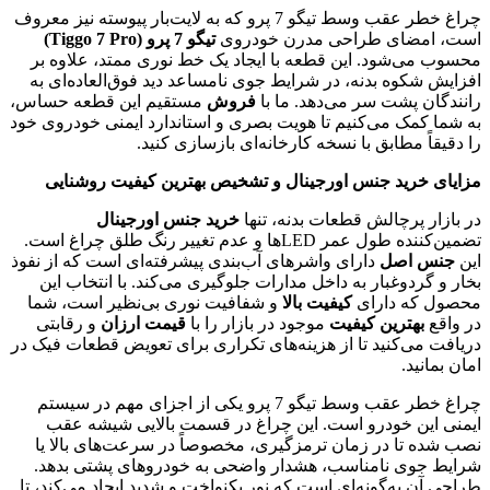
چراغ خطر عقب وسط تیگو 7 پرو که به لایت‌بار پیوسته نیز معروف
است، امضای طراحی مدرن خودروی
تیگو 7 پرو (Tiggo 7 Pro)
محسوب می‌شود. این قطعه با ایجاد یک خط نوری ممتد، علاوه بر
افزایش شکوه بدنه، در شرایط جوی نامساعد دید فوق‌العاده‌ای به
رانندگان پشت سر می‌دهد. ما با
فروش
مستقیم این قطعه حساس،
به شما کمک می‌کنیم تا هویت بصری و استاندارد ایمنی خودروی خود
را دقیقاً مطابق با نسخه کارخانه‌ای بازسازی کنید.
مزایای خرید جنس اورجینال و تشخیص بهترین کیفیت روشنایی
در بازار پرچالش قطعات بدنه، تنها
خرید جنس اورجینال
تضمین‌کننده طول عمر LEDها و عدم تغییر رنگ طلق چراغ است.
این
جنس اصل
دارای واشرهای آب‌بندی پیشرفته‌ای است که از نفوذ
بخار و گردوغبار به داخل مدارات جلوگیری می‌کند. با انتخاب این
محصول که دارای
کیفیت بالا
و شفافیت نوری بی‌نظیر است، شما
در واقع
بهترین کیفیت
موجود در بازار را با
قیمت ارزان
و رقابتی
دریافت می‌کنید تا از هزینه‌های تکراری برای تعویض قطعات فیک در
امان بمانید.
چراغ خطر عقب وسط تیگو 7 پرو یکی از اجزای مهم در سیستم
ایمنی این خودرو است. این چراغ در قسمت بالایی شیشه عقب
نصب شده تا در زمان ترمزگیری، مخصوصاً در سرعت‌های بالا یا
شرایط جوی نامناسب، هشدار واضحی به خودروهای پشتی بدهد.
طراحی آن به‌گونه‌ای است که نور یکنواخت و شدید ایجاد می‌کند، تا