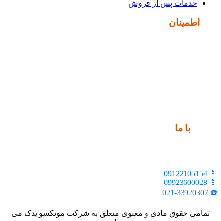
خدمات پس از فروش
نماد
اطمینان
ارتباط
با ما
📍 تهران، خیابان ملت، بالاتر از اکباتان، بن بست هنر، ساختمان
بیستون، پلاک 2، واحد 10
📱 09122105154
📱 09923600028
☎️ 021-33920307
تمامی حقوق مادی و معنوی متعلق به شرکت موتکسو یدک می