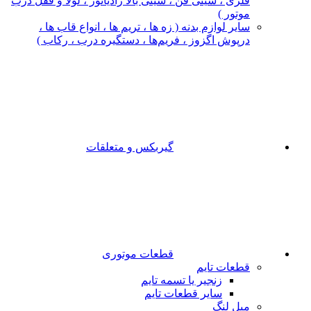
فلزی ، سینی فن ، سینی بالا رادیاتور ، لولا و قفل درب
موتور )
سایر لوازم بدنه ( زه ها ، تریم ها ، انواع قاب ها ،
درپوش اگزوز ، فریم‌ها ، دستگیره درب ، رکاب )
گیربکس و متعلقات
قطعات موتوری
قطعات تایم
زنجیر یا تسمه تایم
سایر قطعات تایم
میل لنگ