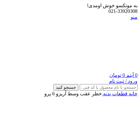
به موتکسو خوش اومدی!
021-33920308
منو
0
آیتم
0
تومان
ورود / ثبت نام
جستجو کنید
خانه
قطعات بدنه
خطر عقب وسط آریزو 6 پرو