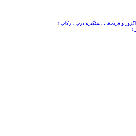
 اگزوز و فریم‌ها ، دستگیره درب ، رکاب )
 )