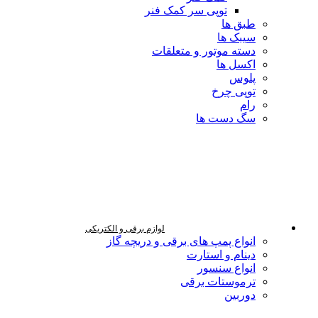
توپی سر کمک فنر
طبق ها
سیبک ها
دسته موتور و متعلقات
اکسل ها
پلوس
توپی چرخ
رام
سگ دست ها
لوازم برقی و الکتریکی
انواع پمپ های برقی و دریچه گاز
دینام و استارت
انواع سنسور
ترموستات برقی
دوربین