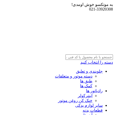
به موتکسو خوش اومدی!
021-33920308
دسته را انتخاب کنید
جلوبندی و تعلیق
دسته موتور و متعلقات
طبق ها
کمک ها
رادیاتور ها
اینترکولر
خنک کن روغن موتور
سایر لوازم یدکی
قطعات بدنه