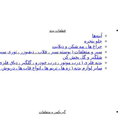
قطعات بدنه
آینه‌ها
جلو پنجره
چراغ‌ ها ، مه‌ شکن و دیلایت
سپر و متعلقات ( پوسته سپر ، فلاپ ، دیفیوزر ، توری سپر
شلگیر و گل‌ پخش‌ کن
بدنه فلزی ( درب موتور ، درب خودرو ، گلگیر ، دیاق فلزی ،
سایر لوازم بدنه ( زه ها ، تریم ها ، انواع قاب ها ، درپوش
گیربکس و متعلقات