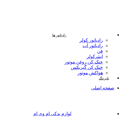
رادیاتور ها
رادیاتور کولر
رادیاتور آب
فن
اینترکولر
خنک کن روغن موتور
خنک کن گیربکس
هواکش موتور
بلبرینگ
صفحه اصلی
لوازم یدکی ام وی ام