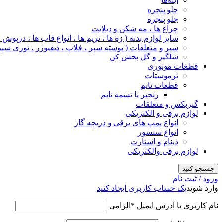
آینه‌ها
جلو پنجره
جلو پنجره
چراغ‌ ها ، مه‌ شکن و دیلایت
سایر لوازم بدنه ( زه ها ، تریم ها ، انواع قاب ها ، درپوش
سپر و متعلقات ( پوسته سپر ، فلاپ ، دیفیوزر ، توری سپر
شلگیر و گل‌ پخش‌ کن
قطعات موتوری
ترموستات
قطعات تایم
زنجیر یا تسمه تایم
گیربکس و متعلقات
لوازم برقی و الکتریکی
انواع پمپ های برقی و دریچه گاز
انواع سنسور
دینام و استارت
لوازم برقی والکتریکی
جستجو کنید
ورود / ثبت نام
وارد شوید
یک حساب کاربری ایجاد کنید
نام کاربری یا آدرس ایمیل
*
الزامی