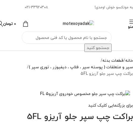
به موتکسو خوش اومدی!
021-33920308
0
تومان
نو
جستجو کنید
خانه
قطعات بدنه
سپر و متعلقات ( پوسته سپر ، فلاپ ، دیفیوزر ، توری سپر )
براکت چپ سپر جلو آریزو 5FL
برای بزرگنمایی کلیک کنید
براکت چپ سپر جلو آریزو 5FL