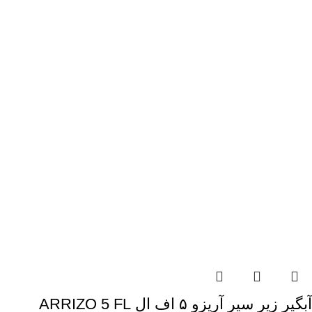
آبگیر زیر سپر آریزو ۵ اف ال ARRIZO 5 FL