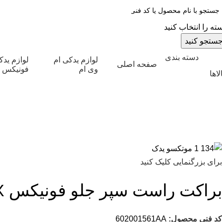
ته را انتخاب کنید
ستجو کنید
دسته بندی
لوازم یدکی ام
لوازم ید
صفحه اصلی
وی ام
فونیکس
لاها
برای بزرگنمایی کلیک کنید
براکت راست سپر جلو فونیکس FX
کد فنی محصول:
602001561AA