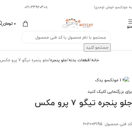
به موتکسو خوش اومدی!
021-33920308
0
تومان
نو
جستجو کنید
خانه
قطعات بدنه
جلو پنجره
جلو پنجره تیگو 7 پرو مکس
برای بزرگنمایی کلیک کنید
جلو پنجره تیگو 7 پرو مکس
کد فنی محصول:
602003195