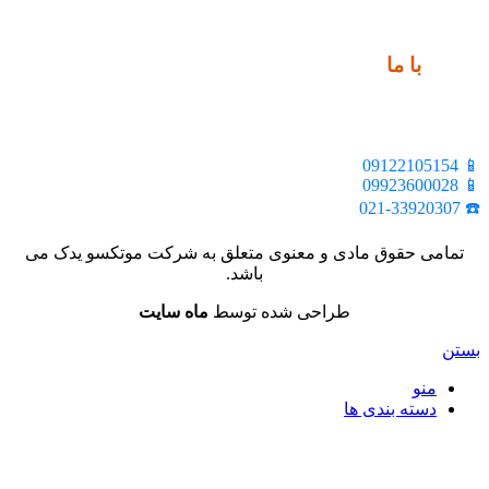
ارتباط
با ما
📍 تهران، خیابان ملت، بالاتر از اکباتان، بن بست هنر، ساختمان
بیستون، پلاک 2، واحد 10
📱 09122105154
📱 09923600028
☎️ 021-33920307
تمامی حقوق مادی و معنوی متعلق به شرکت موتکسو یدک می
باشد.
طراحی شده توسط
ماه سایت
بستن
منو
دسته بندی ها