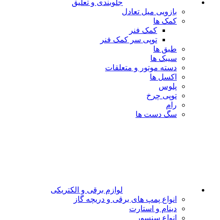
جلوبندی و تعلیق
بازویی میل تعادل
کمک ها
کمک فنر
توپی سر کمک فنر
طبق ها
سیبک ها
دسته موتور و متعلقات
اکسل ها
پلوس
توپی چرخ
رام
سگ دست ها
لوازم برقی و الکتریکی
انواع پمپ های برقی و دریچه گاز
دینام و استارت
انواع سنسور