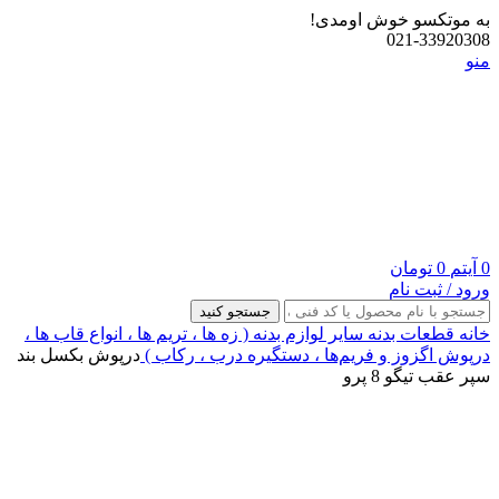
به موتکسو خوش اومدی!
021-33920308
منو
0
آیتم
0
تومان
ورود / ثبت نام
جستجو کنید
خانه
قطعات بدنه
سایر لوازم بدنه ( زه ها ، تریم ها ، انواع قاب ها ،
درپوش اگزوز و فریم‌ها ، دستگیره درب ، رکاب )
درپوش بکسل بند
سپر عقب تیگو 8 پرو