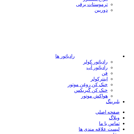
ترموستات برقی
دوربین
رادیاتور ها
رادیاتور کولر
رادیاتور آب
فن
اینترکولر
خنک کن روغن موتور
خنک کن گیربکس
هواکش موتور
بلبرینگ
صفحه اصلی
وبلاگ
تماس با ما
لیست علاقه مندی ها