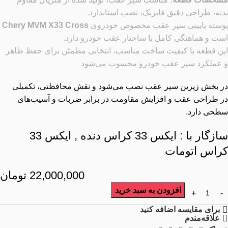
بدنه، طراحی دقیق فابریک، نصب استاندارد.
پوسته پایینی سپر عقب مخصوص خودروی
Chery MVM X33 Cross
است و هماهنگی کامل با ساختار عقب خودرو دارد.
این قطعه با کیفیت ساخت مناسب، انتخابی مطمئن برای حفظ ظاهر
و عملکرد سپر عقب خودرو محسوب می‌شود
در بخش زیرین سپر عقب نصب می‌شود و نقش محافظتی، تکمیلی
در طراحی عقب و افزایش مقاومت در برابر ضربات و آسیب‌های
سطحی دارد.
سازگار با : ایکس 33 کراس دنده , ایکس 33
کراس اتومات
22,000,000
تومان
افزودن به سبد خرید
برای مقایسه اضافه کنید
علاقه‌مندم