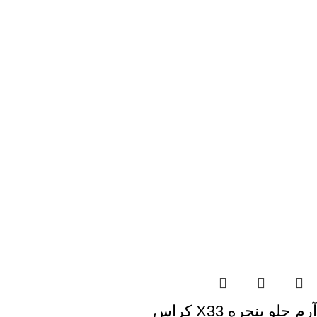
آرم جلو پنجره X33 کراس