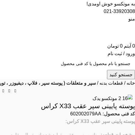
به موتکسو خوش اومدی!
021-33920308
منو
0
آیتم
0
تومان
ورود / ثبت نام
جستجو کنید
خانه
قطعات بدنه
سپر و متعلقات ( پوسته سپر ، فلاپ ، دیفیوزر ، تو
پوسته پایینی سپر عقب X33 کراس
کد فنی محصول:
602002079AA
پوسته پایینی سپر عقب X33 کراس:
مشخصات قطعه:
مناسب سپر عقب، تولید شده از متریال مقاوم