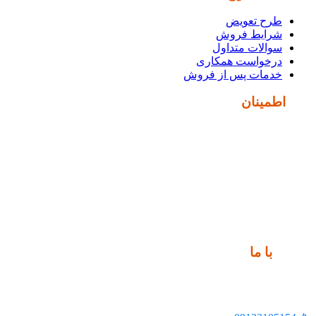
طرح تعویض
شرایط فروش
سوالات متداول
درخواست همکاری
خدمات پس از فروش
نماد
اطمینان
ارتباط
با ما
📍 تهران، خیابان ملت، بالاتر از اکباتان، بن بست هنر، ساختمان
بیستون، پلاک 2، واحد 10