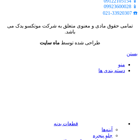
📱 09122105154
📱 09923600028
☎️ 021-33920307
تمامی حقوق مادی و معنوی متعلق به شرکت موتکسو یدک می
باشد.
طراحی شده توسط
ماه سایت
بستن
منو
دسته بندی ها
قطعات بدنه
آینه‌ها
جلو پنجره