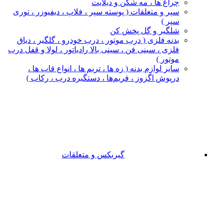
چراغ‌ ها ، مه‌ شکن و دیلایت
سپر و متعلقات ( پوسته سپر ، فلاپ ، دیفیوزر ، توری
سپر )
شلگیر و گل‌ پخش‌ کن
بدنه فلزی ( درب موتور ، درب خودرو ، گلگیر ، دیاق
فلزی ، سینی فن ، سینی بالا رادیاتور ، لولا و قفل درب
موتور )
سایر لوازم بدنه ( زه ها ، تریم ها ، انواع قاب ها ،
درپوش اگزوز ، فریم‌ها ، دستگیره درب ، رکاب )
گیربکس و متعلقات