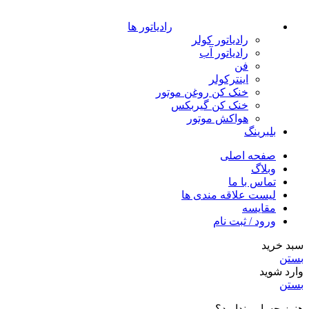
رادیاتور ها
رادیاتور کولر
رادیاتور آب
فن
اینترکولر
خنک کن روغن موتور
خنک کن گیربکس
هواکش موتور
بلبرینگ
صفحه اصلی
وبلاگ
تماس با ما
لیست علاقه مندی ها
مقایسه
ورود / ثبت نام
سبد خرید
بستن
وارد شوید
بستن
هنوز حسابی ندارید؟