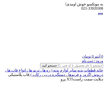
به موتکسو خوش اومدی!
021-33920308
منو
0
آیتم
0
تومان
ورود / ثبت نام
جستجو کنید
خانه
قطعات بدنه
سایر لوازم بدنه ( زه ها ، تریم ها ، انواع قاب ها ،
درپوش اگزوز و فریم‌ها ، دستگیره درب ، رکاب )
قاب پلاستیکی
دیلایت سمت راستX55 پرو