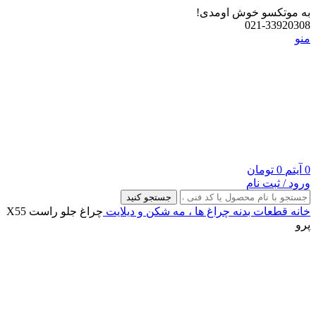
به موتکسو خوش اومدی!
021-33920308
منو
0
آیتم
0
تومان
ورود / ثبت نام
جستجو کنید
خانه
قطعات بدنه
چراغ‌ ها ، مه‌ شکن و دیلایت
چراغ جلو راست X55
پرو