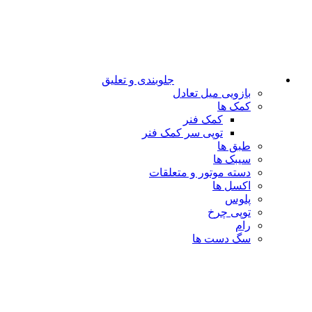
جلوبندی و تعلیق
بازویی میل تعادل
کمک ها
کمک فنر
توپی سر کمک فنر
طبق ها
سیبک ها
دسته موتور و متعلقات
اکسل ها
پلوس
توپی چرخ
رام
سگ دست ها