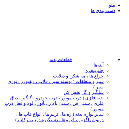
منو
دسته بندی ها
قطعات بدنه
آینه‌ها
جلو پنجره
چراغ‌ ها ، مه‌ شکن و دیلایت
سپر و متعلقات ( پوسته سپر ، فلاپ ، دیفیوزر ، توری
سپر )
شلگیر و گل‌ پخش‌ کن
بدنه فلزی ( درب موتور ، درب خودرو ، گلگیر ، دیاق
فلزی ، سینی فن ، سینی بالا رادیاتور ، لولا و قفل درب
موتور )
سایر لوازم بدنه ( زه ها ، تریم ها ، انواع قاب ها ،
درپوش اگزوز ، فریم‌ها ، دستگیره درب ، رکاب )