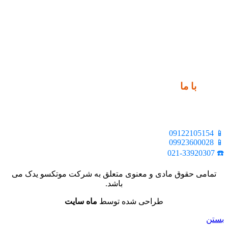
ارتباط
با ما
📍 تهران، خیابان ملت، بالاتر از اکباتان، بن بست هنر، ساختمان
بیستون، پلاک 2، واحد 10
📱 09122105154
📱 09923600028
☎️ 021-33920307
تمامی حقوق مادی و معنوی متعلق به شرکت موتکسو یدک می
باشد.
طراحی شده توسط
ماه سایت
بستن