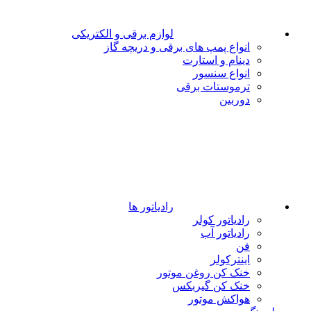
لوازم برقی و الکتریکی
انواع پمپ های برقی و دریچه گاز
دینام و استارت
انواع سنسور
ترموستات برقی
دوربین
رادیاتور ها
رادیاتور کولر
رادیاتور آب
فن
اینترکولر
خنک کن روغن موتور
خنک کن گیربکس
هواکش موتور