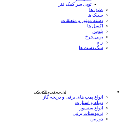
توپی سر کمک فنر
طبق ها
سیبک ها
دسته موتور و متعلقات
اکسل ها
پلوس
توپی چرخ
رام
سگ دست ها
لوازم برقی و الکتریکی
انواع پمپ های برقی و دریچه گاز
دینام و استارت
انواع سنسور
ترموستات برقی
دوربین