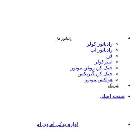
رادیاتور ها
رادیاتور کولر
رادیاتور آب
فن
اینترکولر
خنک کن روغن موتور
خنک کن گیربکس
هواکش موتور
بلبرینگ
صفحه اصلی
لوازم یدکی ام وی ام