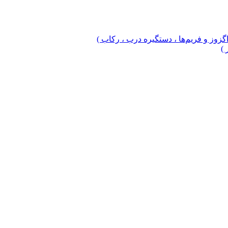
 اگزوز و فریم‌ها ، دستگیره درب ، رکاب )
 )