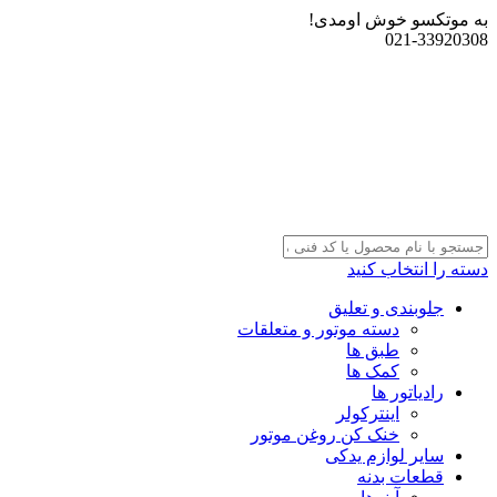
به موتکسو خوش اومدی!
021-33920308
دسته را انتخاب کنید
جلوبندی و تعلیق
دسته موتور و متعلقات
طبق ها
کمک ها
رادیاتور ها
اینترکولر
خنک کن روغن موتور
سایر لوازم یدکی
قطعات بدنه