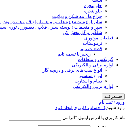
آینه‌ها
جلو پنجره
جلو پنجره
چراغ‌ ها ، مه‌ شکن و دیلایت
سایر لوازم بدنه ( زه ها ، تریم ها ، انواع قاب ها ، درپوش
سپر و متعلقات ( پوسته سپر ، فلاپ ، دیفیوزر ، توری سپر
شلگیر و گل‌ پخش‌ کن
قطعات موتوری
ترموستات
قطعات تایم
زنجیر یا تسمه تایم
گیربکس و متعلقات
لوازم برقی و الکتریکی
انواع پمپ های برقی و دریچه گاز
انواع سنسور
دینام و استارت
لوازم برقی والکتریکی
جستجو کنید
ورود / ثبت نام
وارد شوید
یک حساب کاربری ایجاد کنید
نام کاربری یا آدرس ایمیل
*
الزامی