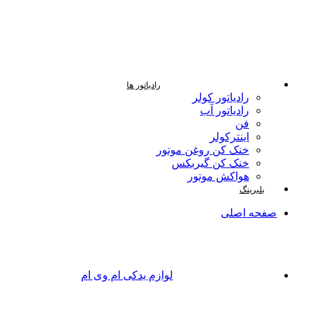
رادیاتور ها
رادیاتور کولر
رادیاتور آب
فن
اینترکولر
خنک کن روغن موتور
خنک کن گیربکس
هواکش موتور
بلبرینگ
صفحه اصلی
لوازم یدکی ام وی ام