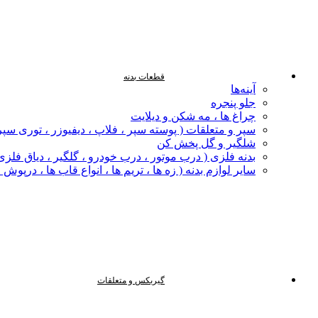
قطعات بدنه
آینه‌ها
جلو پنجره
چراغ‌ ها ، مه‌ شکن و دیلایت
سپر و متعلقات ( پوسته سپر ، فلاپ ، دیفیوزر ، توری سپر
شلگیر و گل‌ پخش‌ کن
بدنه فلزی ( درب موتور ، درب خودرو ، گلگیر ، دیاق فلزی ،
سایر لوازم بدنه ( زه ها ، تریم ها ، انواع قاب ها ، درپوش
گیربکس و متعلقات