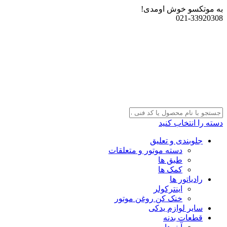
به موتکسو خوش اومدی!
021-33920308
دسته را انتخاب کنید
جلوبندی و تعلیق
دسته موتور و متعلقات
طبق ها
کمک ها
رادیاتور ها
اینترکولر
خنک کن روغن موتور
سایر لوازم یدکی
قطعات بدنه