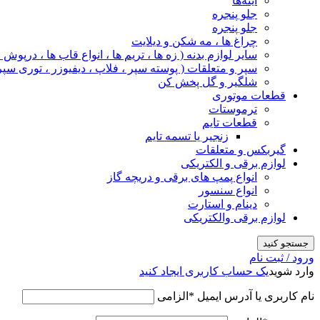
آینه‌ها
جلو پنجره
جلو پنجره
چراغ‌ ها ، مه‌ شکن و دیلایت
سایر لوازم بدنه ( زه ها ، تریم ها ، انواع قاب ها ، درپوش
سپر و متعلقات ( پوسته سپر ، فلاپ ، دیفیوزر ، توری سپر
شلگیر و گل‌ پخش‌ کن
قطعات موتوری
ترموستات
قطعات تایم
زنجیر یا تسمه تایم
گیربکس و متعلقات
لوازم برقی و الکتریکی
انواع پمپ های برقی و دریچه گاز
انواع سنسور
دینام و استارت
لوازم برقی والکتریکی
جستجو کنید
ورود / ثبت نام
وارد شوید
یک حساب کاربری ایجاد کنید
نام کاربری یا آدرس ایمیل
*
الزامی