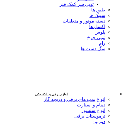
توپی سر کمک فنر
طبق ها
سیبک ها
دسته موتور و متعلقات
اکسل ها
پلوس
توپی چرخ
رام
سگ دست ها
لوازم برقی و الکتریکی
انواع پمپ های برقی و دریچه گاز
دینام و استارت
انواع سنسور
ترموستات برقی
دوربین