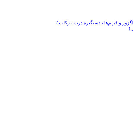
 اگزوز و فریم‌ها ، دستگیره درب ، رکاب )
 )