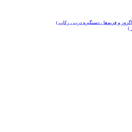
 اگزوز و فریم‌ها ، دستگیره درب ، رکاب )
 )