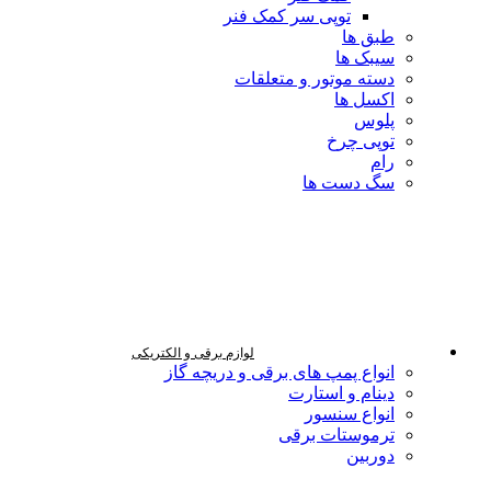
توپی سر کمک فنر
طبق ها
سیبک ها
دسته موتور و متعلقات
اکسل ها
پلوس
توپی چرخ
رام
سگ دست ها
لوازم برقی و الکتریکی
انواع پمپ های برقی و دریچه گاز
دینام و استارت
انواع سنسور
ترموستات برقی
دوربین