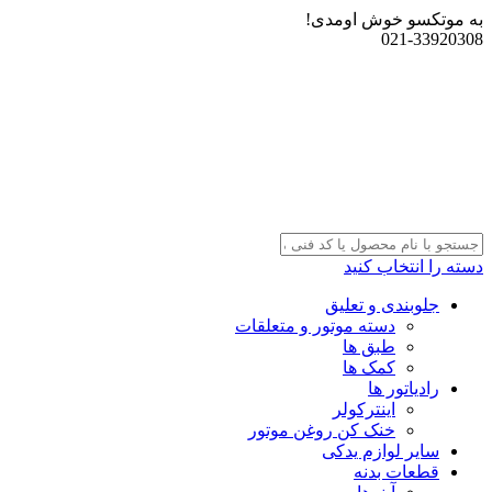
به موتکسو خوش اومدی!
021-33920308
دسته را انتخاب کنید
جلوبندی و تعلیق
دسته موتور و متعلقات
طبق ها
کمک ها
رادیاتور ها
اینترکولر
خنک کن روغن موتور
سایر لوازم یدکی
قطعات بدنه