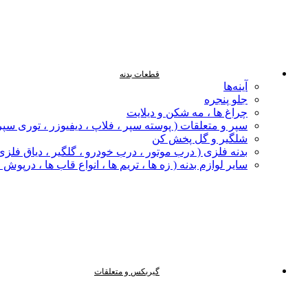
قطعات بدنه
آینه‌ها
جلو پنجره
چراغ‌ ها ، مه‌ شکن و دیلایت
سپر و متعلقات ( پوسته سپر ، فلاپ ، دیفیوزر ، توری سپر
شلگیر و گل‌ پخش‌ کن
بدنه فلزی ( درب موتور ، درب خودرو ، گلگیر ، دیاق فلزی ،
سایر لوازم بدنه ( زه ها ، تریم ها ، انواع قاب ها ، درپوش
گیربکس و متعلقات