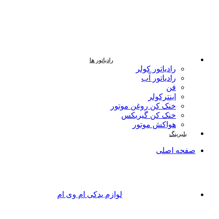
رادیاتور ها
رادیاتور کولر
رادیاتور آب
فن
اینترکولر
خنک کن روغن موتور
خنک کن گیربکس
هواکش موتور
بلبرینگ
صفحه اصلی
لوازم یدکی ام وی ام