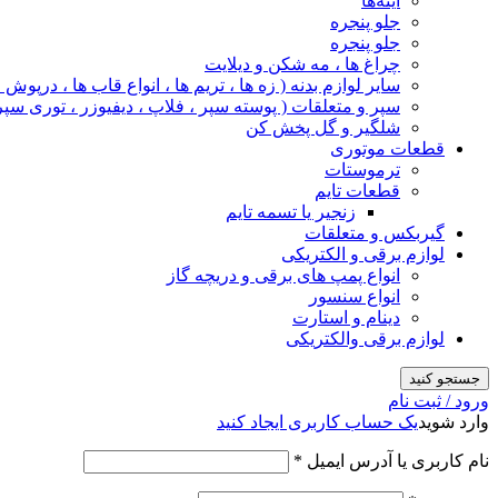
آینه‌ها
جلو پنجره
جلو پنجره
چراغ‌ ها ، مه‌ شکن و دیلایت
سایر لوازم بدنه ( زه ها ، تریم ها ، انواع قاب ها ، درپوش
سپر و متعلقات ( پوسته سپر ، فلاپ ، دیفیوزر ، توری سپر
شلگیر و گل‌ پخش‌ کن
قطعات موتوری
ترموستات
قطعات تایم
زنجیر یا تسمه تایم
گیربکس و متعلقات
لوازم برقی و الکتریکی
انواع پمپ های برقی و دریچه گاز
انواع سنسور
دینام و استارت
لوازم برقی والکتریکی
جستجو کنید
ورود / ثبت نام
وارد شوید
یک حساب کاربری ایجاد کنید
نام کاربری یا آدرس ایمیل
*