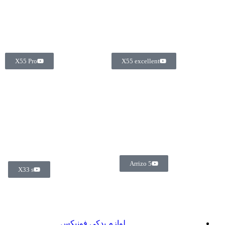
X55 Pro
X55 excellent
Arrizo 5
X33 s
لوازم یدکی فونیکس