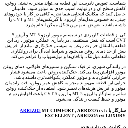
شماست. تعویض نادرست این قطعه می‌تواند منجر به نشتی روغن،
کاهش سطح آن و در نهایت آسیب جدی به موتور شود. اطمینان
حاصل کنید که مکانیک انتخابی شما تجربه کافی در کار با خودروهای
چینی، به خصوص مدل‌های آریزو 5 با گیربکس‌های MT و CVT را
داشته باشد تا تعویض به بهترین شکل ممکن انجام پذیرد.
کی از قطعات کاربردی در سیستم موتور آریزو 5 MT و آریزو 5
CVT است که نقش مستقیمی در پایداری عملکرد موتور دارد. این
قطعه با انتقال حرارت روغن به سیستم خنک‌کاری، مانع از افزایش
بیش از حد دمای روغن می‌شود و شرایط ایده‌آل برای روانکاری
قطعاتی مانند میل‌لنگ، یاتاقان‌ها و میل‌سوپاپ را فراهم می‌کند.
در رانندگی شهری، ترافیک سنگین و مسیرهای طولانی، دمای روغن
موتور افزایش پیدا می‌کند. خنک‌کننده روغن باعث می‌شود فشار
حرارتی کاهش یابد و موتور عملکرد یکنواخت‌تری داشته باشد.
خرابی این قطعه می‌تواند منجر به کاهش عمر روغن، افت راندمان
موتور و افزایش هزینه‌های تعمیر شود. استفاده از خنک‌کننده روغن
سالم و سازگار با آریزو 5 MT و آریزو 5 CVT باعث افزایش دوام
موتور و حفظ کیفیت رانندگی می‌شود.
سازگار با :
MT COMFORT , ARRIZO5 cvt
ARRIZO5
EXCELLENT , ARRIZO5 cvt LUXURY
در کنارش خریداری شده