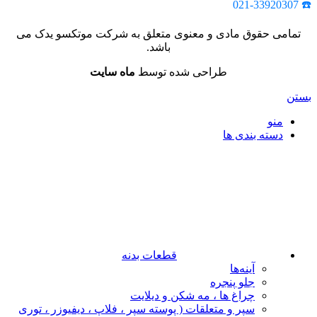
☎️ 021-33920307
تمامی حقوق مادی و معنوی متعلق به شرکت موتکسو یدک می
باشد.
طراحی شده توسط
ماه سایت
بستن
منو
دسته بندی ها
قطعات بدنه
آینه‌ها
جلو پنجره
چراغ‌ ها ، مه‌ شکن و دیلایت
سپر و متعلقات ( پوسته سپر ، فلاپ ، دیفیوزر ، توری