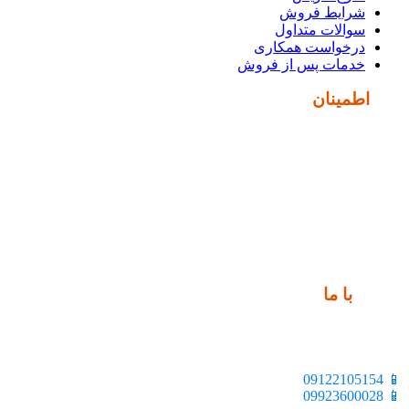
شرایط فروش
سوالات متداول
درخواست همکاری
خدمات پس از فروش
نماد
اطمینان
ارتباط
با ما
📍 تهران، خیابان ملت، بالاتر از اکباتان، بن بست هنر، ساختمان
بیستون، پلاک 2، واحد 10
📱 09122105154
📱 09923600028