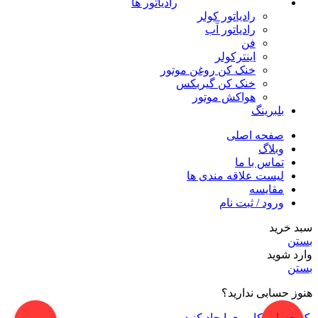
رادیاتور ها
رادیاتور کولر
رادیاتور آب
فن
اینترکولر
خنک کن روغن موتور
خنک کن گیربکس
هواکش موتور
بلبرینگ
صفحه اصلی
وبلاگ
تماس با ما
لیست علاقه مندی ها
مقایسه
ورود / ثبت نام
سبد خرید
بستن
وارد شوید
بستن
هنوز حسابی ندارید؟
یک حساب کاربری ایجاد کنید