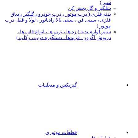
سپر )
شلگیر و گل‌ پخش‌ کن
بدنه فلزی ( درب موتور ، درب خودرو ، گلگیر ، دیاق
فلزی ، سینی فن ، سینی بالا رادیاتور ، لولا و قفل درب
موتور )
سایر لوازم بدنه ( زه ها ، تریم ها ، انواع قاب ها ،
درپوش اگزوز ، فریم‌ها ، دستگیره درب ، رکاب )
گیربکس و متعلقات
قطعات موتوری