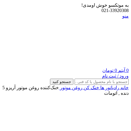
به موتکسو خوش اومدی!
021-33920308
منو
0
آیتم
0
تومان
ورود / ثبت نام
جستجو کنید
خانه
رادیاتور ها
خنک کن روغن موتور
خنک‌کننده روغن موتور آریزو 5
دنده , اتومات