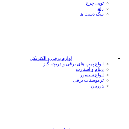
توپی چرخ
رام
سگ دست ها
لوازم برقی و الکتریکی
انواع پمپ های برقی و دریچه گاز
دینام و استارت
انواع سنسور
ترموستات برقی
دوربین