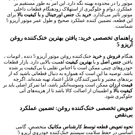
موتور را در محدوده بهینه نگه دارد. این امر به طور مستقیم بر
عملکرد، دوام و جلوگیری از استهلاک زودهنگام قطعات داخلی
موتور تأثیر می‌گذارد.
خرید
یک
جنس اورجینال
و
با کیفیت بالا
برای
این قطعه، تضمین کننده عملکرد صحیح و طول عمر موتور آریزو 5
شماست.
راهنمای تخصصی خرید: یافتن بهترین خنک‌کننده روغن
آریزو 5
هنگام
فروش
و
خرید
خنک‌کننده روغن موتور آریزو 5 دنده , اتومات ،
یافتن
جنس اصل
و با
بهترین کیفیت
اهمیت بالایی دارد. بازار قطعات
خودروهای چینی ممکن است با اجناس تقلبی یا بی‌کیفیت پر شده
باشد. توصیه ما این است که همواره به دنبال قطعاتی باشید که از
برندهای معتبر و تأمین‌کنندگان قابل اعتماد تهیه شده‌اند. اگرچه
قیمت ارزان
ممکن است وسوسه‌انگیز باشد، اما تمرکز اصلی باید بر
کیفیت بالا
و اطمینان از اصالت کالا باشد تا از هزینه‌های آتی
جلوگیری شود.
تعویض تخصصی خنک‌کننده روغن: تضمین عملکرد
بی‌نقص
نحوه تعویض قطعه توسط کارشناس مکانیک
متخصص، گامی
اساسی در حفظ سلامت سیستم خنک‌کننده خودروی آریزو 5