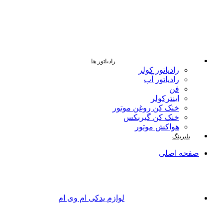
رادیاتور ها
رادیاتور کولر
رادیاتور آب
فن
اینترکولر
خنک کن روغن موتور
خنک کن گیربکس
هواکش موتور
بلبرینگ
صفحه اصلی
لوازم یدکی ام وی ام