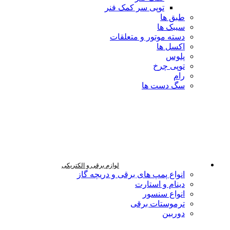
توپی سر کمک فنر
طبق ها
سیبک ها
دسته موتور و متعلقات
اکسل ها
پلوس
توپی چرخ
رام
سگ دست ها
لوازم برقی و الکتریکی
انواع پمپ های برقی و دریچه گاز
دینام و استارت
انواع سنسور
ترموستات برقی
دوربین