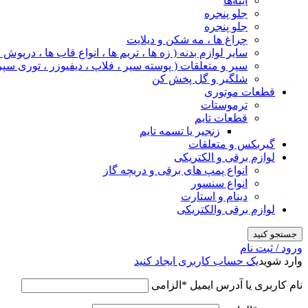
آینه‌ها
جلو پنجره
جلو پنجره
چراغ‌ ها ، مه‌ شکن و دیلایت
سایر لوازم بدنه ( زه ها ، تریم ها ، انواع قاب ها ، درپوش
سپر و متعلقات ( پوسته سپر ، فلاپ ، دیفیوزر ، توری سپر
شلگیر و گل‌ پخش‌ کن
قطعات موتوری
ترموستات
قطعات تایم
زنجیر یا تسمه تایم
گیربکس و متعلقات
لوازم برقی و الکتریکی
انواع پمپ های برقی و دریچه گاز
انواع سنسور
دینام و استارت
لوازم برقی والکتریکی
جستجو کنید
ورود / ثبت نام
وارد شوید
یک حساب کاربری ایجاد کنید
نام کاربری یا آدرس ایمیل
*
الزامی