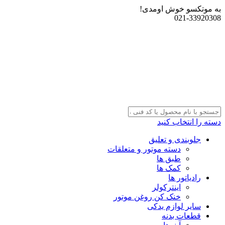
به موتکسو خوش اومدی!
021-33920308
دسته را انتخاب کنید
جلوبندی و تعلیق
دسته موتور و متعلقات
طبق ها
کمک ها
رادیاتور ها
اینترکولر
خنک کن روغن موتور
سایر لوازم یدکی
قطعات بدنه