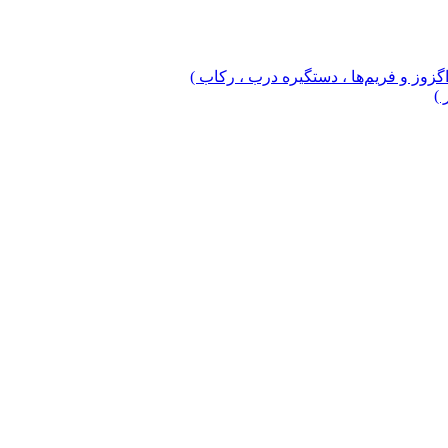
 اگزوز و فریم‌ها ، دستگیره درب ، رکاب )
 )