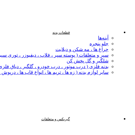
قطعات بدنه
آینه‌ها
جلو پنجره
چراغ‌ ها ، مه‌ شکن و دیلایت
سپر و متعلقات ( پوسته سپر ، فلاپ ، دیفیوزر ، توری سپر
شلگیر و گل‌ پخش‌ کن
بدنه فلزی ( درب موتور ، درب خودرو ، گلگیر ، دیاق فلزی ،
سایر لوازم بدنه ( زه ها ، تریم ها ، انواع قاب ها ، درپوش
گیربکس و متعلقات