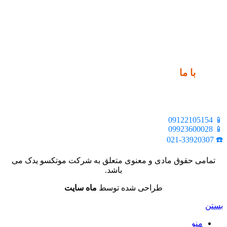
ارتباط
با ما
📍 تهران، خیابان ملت، بالاتر از اکباتان، بن بست هنر، ساختمان
بیستون، پلاک 2، واحد 10
📱 09122105154
📱 09923600028
☎️ 021-33920307
تمامی حقوق مادی و معنوی متعلق به شرکت موتکسو یدک می
باشد.
طراحی شده توسط
ماه سایت
بستن
منو