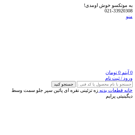
به موتکسو خوش اومدی!
021-33920308
منو
0
آیتم
0
تومان
ورود / ثبت نام
جستجو کنید
خانه
قطعات بدنه
زه تزئینی نقره ای پائین سپر جلو سمت وسط
دیگینیتی پرایم