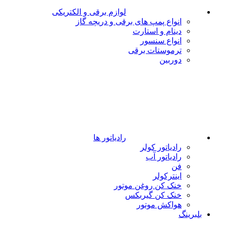
لوازم برقی و الکتریکی
انواع پمپ های برقی و دریچه گاز
دینام و استارت
انواع سنسور
ترموستات برقی
دوربین
رادیاتور ها
رادیاتور کولر
رادیاتور آب
فن
اینترکولر
خنک کن روغن موتور
خنک کن گیربکس
هواکش موتور
بلبرینگ