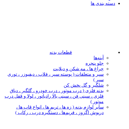
دسته بندی ها
قطعات بدنه
آینه‌ها
جلو پنجره
چراغ‌ ها ، مه‌ شکن و دیلایت
سپر و متعلقات ( پوسته سپر ، فلاپ ، دیفیوزر ، توری
سپر )
شلگیر و گل‌ پخش‌ کن
بدنه فلزی ( درب موتور ، درب خودرو ، گلگیر ، دیاق
فلزی ، سینی فن ، سینی بالا رادیاتور ، لولا و قفل درب
موتور )
سایر لوازم بدنه ( زه ها ، تریم ها ، انواع قاب ها ،
درپوش اگزوز ، فریم‌ها ، دستگیره درب ، رکاب )