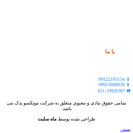
ارتباط
با ما
📍 تهران، خیابان ملت، بالاتر از اکباتان، بن بست هنر، ساختمان
بیستون، پلاک 2، واحد 10
📱 09122105154
📱 09923600028
☎️ 021-33920307
تمامی حقوق مادی و معنوی متعلق به شرکت موتکسو یدک می
باشد.
طراحی شده توسط
ماه سایت
بستن