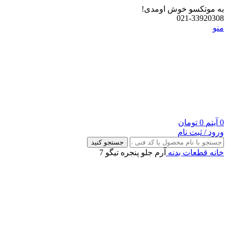
به موتکسو خوش اومدی!
021-33920308
منو
0
آیتم
0
تومان
ورود / ثبت نام
جستجو کنید
خانه
قطعات بدنه
آرم جلو پنجره تیگو 7