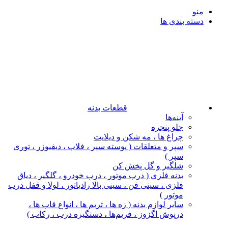
منو
دسته بندی ها
قطعات بدنه
آینه‌ها
جلو پنجره
چراغ‌ ها ، مه‌ شکن و دیلایت
سپر و متعلقات ( پوسته سپر ، فلاپ ، دیفیوزر ، توری
سپر )
شلگیر و گل‌ پخش‌ کن
بدنه فلزی ( درب موتور ، درب خودرو ، گلگیر ، دیاق
فلزی ، سینی فن ، سینی بالا رادیاتور ، لولا و قفل درب
موتور )
سایر لوازم بدنه ( زه ها ، تریم ها ، انواع قاب ها ،
درپوش اگزوز ، فریم‌ها ، دستگیره درب ، رکاب )