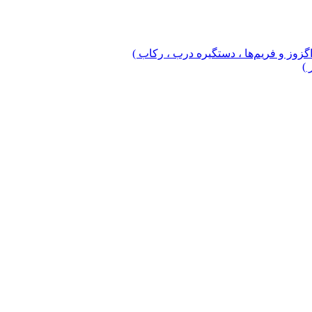
 اگزوز و فریم‌ها ، دستگیره درب ، رکاب )
 )