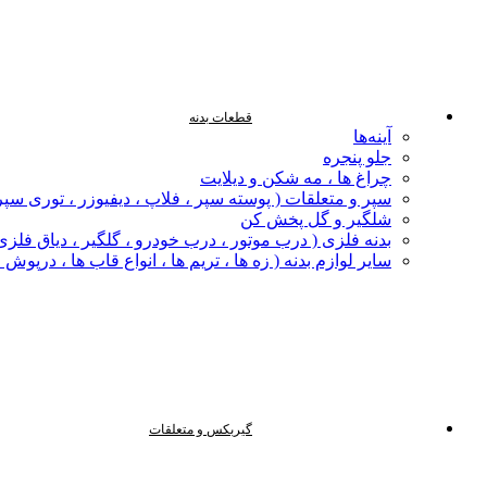
قطعات بدنه
آینه‌ها
جلو پنجره
چراغ‌ ها ، مه‌ شکن و دیلایت
سپر و متعلقات ( پوسته سپر ، فلاپ ، دیفیوزر ، توری سپر
شلگیر و گل‌ پخش‌ کن
بدنه فلزی ( درب موتور ، درب خودرو ، گلگیر ، دیاق فلزی ،
سایر لوازم بدنه ( زه ها ، تریم ها ، انواع قاب ها ، درپوش
گیربکس و متعلقات