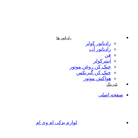
رادیاتور ها
رادیاتور کولر
رادیاتور آب
فن
اینترکولر
خنک کن روغن موتور
خنک کن گیربکس
هواکش موتور
بلبرینگ
صفحه اصلی
لوازم یدکی ام وی ام