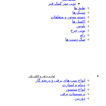
توپی سر کمک فنر
طبق ها
سیبک ها
دسته موتور و متعلقات
اکسل ها
پلوس
توپی چرخ
رام
سگ دست ها
لوازم برقی و الکتریکی
انواع پمپ های برقی و دریچه گاز
دینام و استارت
انواع سنسور
ترموستات برقی
دوربین