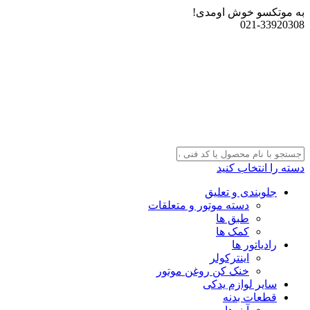
به موتکسو خوش اومدی!
021-33920308
دسته را انتخاب کنید
جلوبندی و تعلیق
دسته موتور و متعلقات
طبق ها
کمک ها
رادیاتور ها
اینترکولر
خنک کن روغن موتور
سایر لوازم یدکی
قطعات بدنه