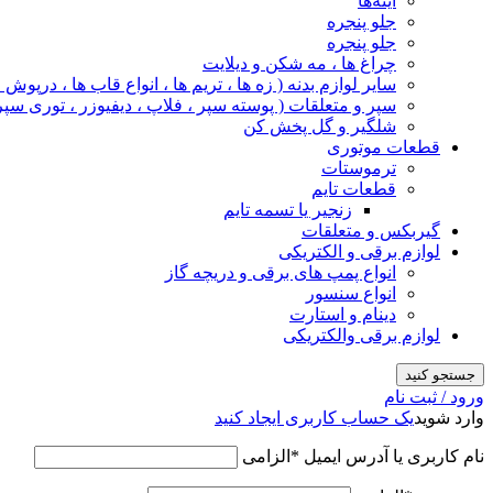
آینه‌ها
جلو پنجره
جلو پنجره
چراغ‌ ها ، مه‌ شکن و دیلایت
سایر لوازم بدنه ( زه ها ، تریم ها ، انواع قاب ها ، درپوش
سپر و متعلقات ( پوسته سپر ، فلاپ ، دیفیوزر ، توری سپر
شلگیر و گل‌ پخش‌ کن
قطعات موتوری
ترموستات
قطعات تایم
زنجیر یا تسمه تایم
گیربکس و متعلقات
لوازم برقی و الکتریکی
انواع پمپ های برقی و دریچه گاز
انواع سنسور
دینام و استارت
لوازم برقی والکتریکی
جستجو کنید
ورود / ثبت نام
وارد شوید
یک حساب کاربری ایجاد کنید
نام کاربری یا آدرس ایمیل
*
الزامی