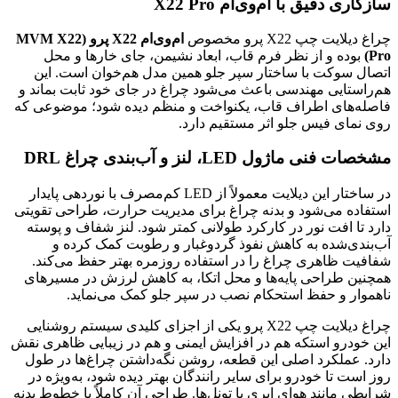
سازگاری دقیق با ام‌وی‌ام X22 Pro
چراغ دیلایت چپ X22 پرو مخصوص
ام‌وی‌ام X22 پرو (MVM X22
Pro)
بوده و از نظر فرم قاب، ابعاد نشیمن، جای خارها و محل
اتصال سوکت با ساختار سپر جلو همین مدل هم‌خوان است. این
هم‌راستایی مهندسی باعث می‌شود چراغ در جای خود ثابت بماند و
فاصله‌های اطراف قاب، یکنواخت و منظم دیده شود؛ موضوعی که
روی نمای فیس جلو اثر مستقیم دارد.
مشخصات فنی ماژول LED، لنز و آب‌بندی چراغ DRL
در ساختار این دیلایت معمولاً از LED کم‌مصرف با نوردهی پایدار
استفاده می‌شود و بدنه چراغ برای مدیریت حرارت، طراحی تقویتی
دارد تا افت نور در کارکرد طولانی کمتر شود. لنز شفاف و پوسته
آب‌بندی‌شده به کاهش نفوذ گردوغبار و رطوبت کمک کرده و
شفافیت ظاهری چراغ را در استفاده روزمره بهتر حفظ می‌کند.
همچنین طراحی پایه‌ها و محل اتکا، به کاهش لرزش در مسیرهای
ناهموار و حفظ استحکام نصب در سپر جلو کمک می‌نماید.
چراغ دیلایت چپ X22 پرو یکی از اجزای کلیدی سیستم روشنایی
این خودرو استکه هم در افزایش ایمنی و هم در زیبایی ظاهری نقش
دارد. عملکرد اصلی این قطعه، روشن نگه‌داشتن چراغ‌ها در طول
روز است تا خودرو برای سایر رانندگان بهتر دیده شود، به‌ویژه در
شرایطی مانند هوای ابری یا تونل‌ها. طراحی آن کاملاً با خطوط بدنه