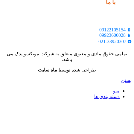
ارتباط
با ما
📍 تهران، خیابان ملت، بالاتر از اکباتان، بن بست هنر، ساختمان
بیستون، پلاک 2، واحد 10
📱 09122105154
📱 09923600028
☎️ 021-33920307
تمامی حقوق مادی و معنوی متعلق به شرکت موتکسو یدک می
باشد.
طراحی شده توسط
ماه سایت
بستن
منو
دسته بندی ها