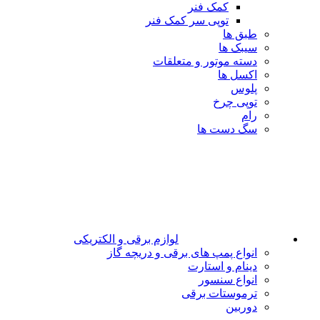
کمک فنر
توپی سر کمک فنر
طبق ها
سیبک ها
دسته موتور و متعلقات
اکسل ها
پلوس
توپی چرخ
رام
سگ دست ها
لوازم برقی و الکتریکی
انواع پمپ های برقی و دریچه گاز
دینام و استارت
انواع سنسور
ترموستات برقی
دوربین