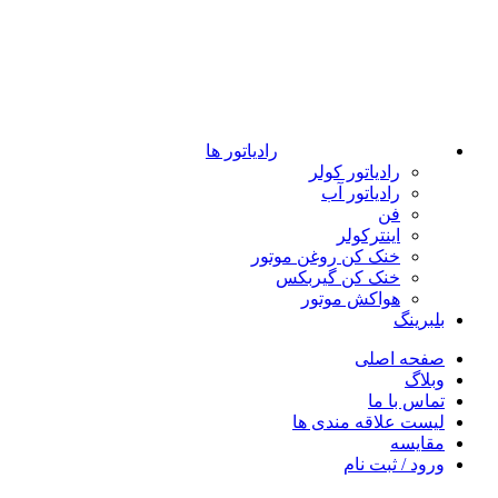
رادیاتور ها
رادیاتور کولر
رادیاتور آب
فن
اینترکولر
خنک کن روغن موتور
خنک کن گیربکس
هواکش موتور
بلبرینگ
صفحه اصلی
وبلاگ
تماس با ما
لیست علاقه مندی ها
مقایسه
ورود / ثبت نام