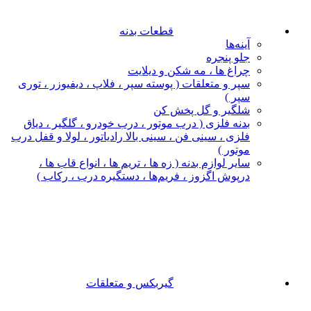
قطعات بدنه
آینه‌ها
جلو پنجره
چراغ‌ ها ، مه‌ شکن و دیلایت
سپر و متعلقات ( پوسته سپر ، فلاپ ، دیفیوزر ، توری
سپر )
شلگیر و گل‌ پخش‌ کن
بدنه فلزی ( درب موتور ، درب خودرو ، گلگیر ، دیاق
فلزی ، سینی فن ، سینی بالا رادیاتور ، لولا و قفل درب
موتور )
سایر لوازم بدنه ( زه ها ، تریم ها ، انواع قاب ها ،
درپوش اگزوز ، فریم‌ها ، دستگیره درب ، رکاب )
گیربکس و متعلقات