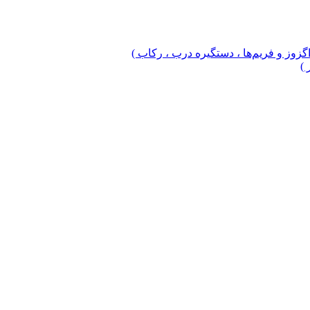
 اگزوز و فریم‌ها ، دستگیره درب ، رکاب )
 )