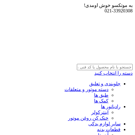
به موتکسو خوش اومدی!
021-33920308
دسته را انتخاب کنید
جلوبندی و تعلیق
دسته موتور و متعلقات
طبق ها
کمک ها
رادیاتور ها
اینترکولر
خنک کن روغن موتور
سایر لوازم یدکی
قطعات بدنه