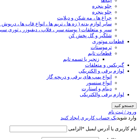
آینه‌ها
جلو پنجره
جلو پنجره
چراغ‌ ها ، مه‌ شکن و دیلایت
سایر لوازم بدنه ( زه ها ، تریم ها ، انواع قاب ها ، درپوش
سپر و متعلقات ( پوسته سپر ، فلاپ ، دیفیوزر ، توری سپر
شلگیر و گل‌ پخش‌ کن
قطعات موتوری
ترموستات
قطعات تایم
زنجیر یا تسمه تایم
گیربکس و متعلقات
لوازم برقی و الکتریکی
انواع پمپ های برقی و دریچه گاز
انواع سنسور
دینام و استارت
لوازم برقی والکتریکی
جستجو کنید
ورود / ثبت نام
وارد شوید
یک حساب کاربری ایجاد کنید
نام کاربری یا آدرس ایمیل
*
الزامی