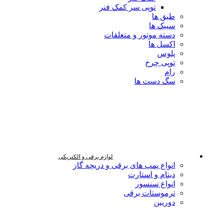
توپی سر کمک فنر
طبق ها
سیبک ها
دسته موتور و متعلقات
اکسل ها
پلوس
توپی چرخ
رام
سگ دست ها
لوازم برقی و الکتریکی
انواع پمپ های برقی و دریچه گاز
دینام و استارت
انواع سنسور
ترموستات برقی
دوربین