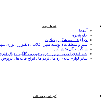
قطعات بدنه
آینه‌ها
جلو پنجره
چراغ‌ ها ، مه‌ شکن و دیلایت
سپر و متعلقات ( پوسته سپر ، فلاپ ، دیفیوزر ، توری سپر
شلگیر و گل‌ پخش‌ کن
بدنه فلزی ( درب موتور ، درب خودرو ، گلگیر ، دیاق فلزی ،
سایر لوازم بدنه ( زه ها ، تریم ها ، انواع قاب ها ، درپوش
گیربکس و متعلقات