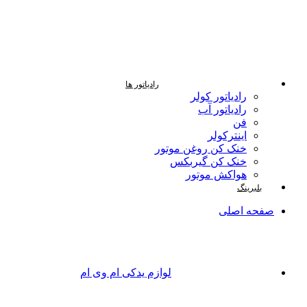
رادیاتور ها
رادیاتور کولر
رادیاتور آب
فن
اینترکولر
خنک کن روغن موتور
خنک کن گیربکس
هواکش موتور
بلبرینگ
صفحه اصلی
لوازم یدکی ام وی ام