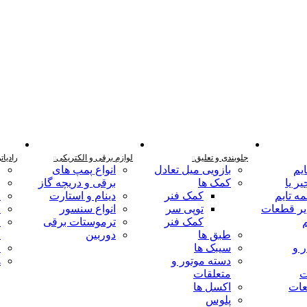
جلوبندی و تعلیق
لوازم برقی و الکتریکی
رادیات
یم
بازویی میل تعادل
انواع پمپ های
ر
یر یا
کمک ها
برقی و دریچه گاز
ر
ه تایم
کمک فنر
دینام و استارت
ف
ر قطعات
توپی سر
انواع سنسور
ا
م
کمک فنر
ترموستات برقی
خ
طبق ها
دوربین
م
 و
سیبک ها
خ
دسته موتور و
ه
ت
متعلقات
عات
اکسل ها
پلوس