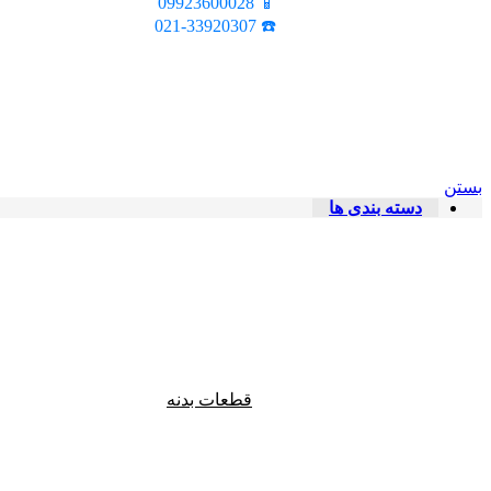
📱 09923600028
☎️ 021-33920307
بستن
دسته بندی ها
قطعات بدنه