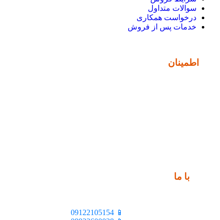
سوالات متداول
درخواست همکاری
خدمات پس از فروش
نماد
اطمینان
ارتباط
با ما
📍 تهران، خیابان ملت، بالاتر از اکباتان، بن
📱 09122105154