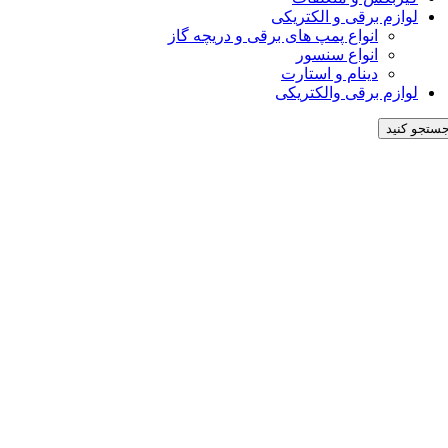
لوازم برقی و الکتریکی
زه جلو پنجره سمت چپ تیگو 7، محل نصب بخش چپ گریل جلو، مناسب برای
انواع پمپ های برقی و دریچه گاز
انواع سنسور
با
خرید زه جلو پنجره چپ تیگو 7
جلوه‌ی لوکس و یکپارچگی نمای جلوی 
دینام و استارت
لوازم برقی والکتریکی
زه جلو پنجره سمت چپ تیگو 7 قطعه‌ای تزیینی و محافظتی است که ظاهر خودرو را کامل می‌کند و از لبه‌های جلو پنجره در برابر ضربه و خوردگی محافظت می‌کند.
ستجو کنید
سازگار با :
تیگو 7
2,000,000
تومان
برای مقایسه اضافه کنید
علاقه‌مندم
اشتراک
0
افرادی که اکنون این محصول را تماشا می کنند!