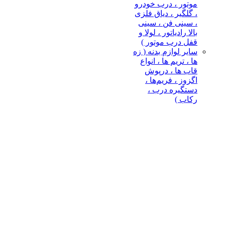
موتور ، درب خودرو
، گلگیر ، دیاق فلزی
، سینی فن ، سینی
بالا رادیاتور ، لولا و
امتیاز دادن
قفل درب موتور )
سایر لوازم بدنه ( زه
زه جلو پنجره سمت چپ تیگو 7
ها ، تریم ها ، انواع
قاب ها ، درپوش
اگزوز ، فریم‌ها ،
زه جلو پنجره سمت چپ تیگو 7 یکی از اجزای 
دستگیره درب ،
می‌شود و روی لبه سمت چپ جلو پنجره نصب می‌شود تا هم زیبایی طراح
رکاب )
تأثیر منفی روی ظاهر خودرو، ممکن است در بلندمدت به قسمت‌های 
اهمیت خرید زه جلو پنجره چپ تیگو 7 با کیفیت بالا
در صورت شکستگی یا خط‌وخش، نمای جلوی خودرو به‌طور محسوسی ا
اورجینال
و
جنس اصل
باعث هماهنگی دقیق با سایر اجزای گریل و جلو
فروش زه جلو پنجره با بهترین کیفیت و قیمت ارزان
ما در بخش
فروش
قطعات بدنه تیگو 7، این محصول را با
بهترین کیفی
برابر اشعه UV و شرایط آب‌وهوایی مختلف، دوام طولانی این قطعه را تضمین می‌کند.
نحوه تعویض قطعه توسط کارشناس مکانیک