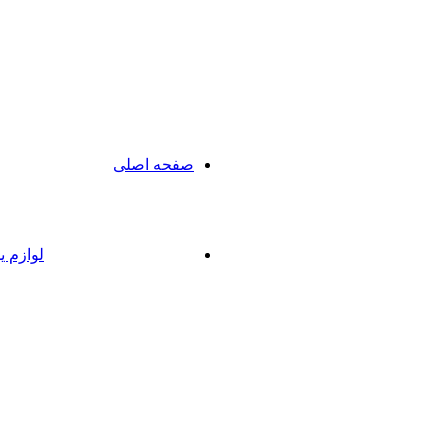
صفحه اصلی
لوازم ی
X55
X55
Pro
excellent