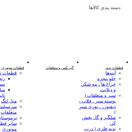
دسته بندی کالاها
به دلیل نوسان قیمت با شماره تلفن های ما تماس بگیرید :
09122105154
قطعات بدنه
گیربکس و متعلقات
قطعات موتوری
آینه‌ها
قطعات تا
معرفی
جلو پنجره
زنج
چراغ‌ ها ، مه‌ شکن
تسم
و دیلایت
سای
سپر و متعلقات (
تای
پوسته سپر ، فلاپ ،
میل لنگ
دیفیوزر ، توری سپر
سرسیلندر
)
متعلقات
شلگیر و گل‌ پخش‌
ترموستا
کن
سایر قط
بدنه فلزی ( درب
موتوری