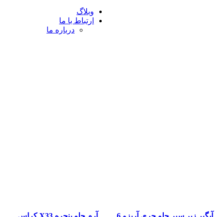
وبلاگ
سیب به سپر جلو و رنگ بدنه جلوگیری گردد. نصب اصولی، فیت دقیق
ارتباط با ما
درباره ما
آبگیر زیر سپر جلو چری آریزو 6
آرم جلو پنجره X33 کراس