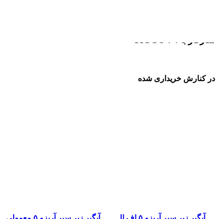
زه جلو پنجره سمت چپ تیگو 7 به دلیل حساسیت خارها و اتصالات گریل،
و حفظ تراز ظاهری جلوپنجره را تضمین کرده و ارزش ظاهری خودروی چری تیگو 7 ر
سازگار با : TIGGO 7
در کنارش خریداری شده
آبگیر زیر سپر آریزو ۵ اف ال
آبگیر زیر سپر آریزو ۵ معمولی