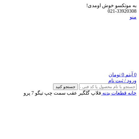
به موتکسو خوش اومدی!
021-33920308
منو
0
آیتم
0
تومان
ورود / ثبت نام
جستجو کنید
خانه
قطعات بدنه
فلاپ گلگیر عقب سمت چپ تیگو 7 پرو