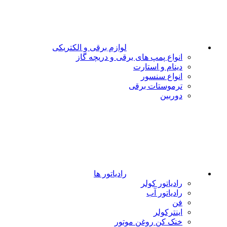
لوازم برقی و الکتریکی
انواع پمپ های برقی و دریچه گاز
دینام و استارت
انواع سنسور
ترموستات برقی
دوربین
رادیاتور ها
رادیاتور کولر
رادیاتور آب
فن
اینترکولر
خنک کن روغن موتور