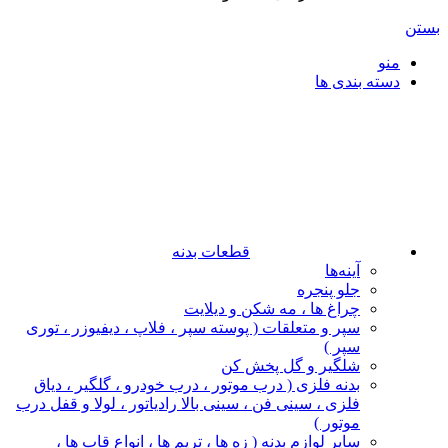
بستن
منو
دسته بندی ها
قطعات بدنه
آینه‌ها
جلو پنجره
چراغ‌ ها ، مه‌ شکن و دیلایت
سپر و متعلقات ( پوسته سپر ، فلاپ ، دیفیوزر ، توری
سپر )
شلگیر و گل‌ پخش‌ کن
بدنه فلزی ( درب موتور ، درب خودرو ، گلگیر ، دیاق
فلزی ، سینی فن ، سینی بالا رادیاتور ، لولا و قفل درب
موتور )
سایر لوازم بدنه ( زه ها ، تریم ها ، انواع قاب ها ،