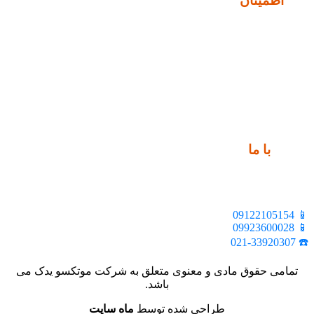
نماد
اطمینان
ارتباط
با ما
📍 تهران، خیابان ملت، بالاتر از اکباتان، بن بست هنر، ساختمان
بیستون، پلاک 2، واحد 10
📱 09122105154
📱 09923600028
☎️ 021-33920307
تمامی حقوق مادی و معنوی متعلق به شرکت موتکسو یدک می
باشد.
طراحی شده توسط
ماه سایت