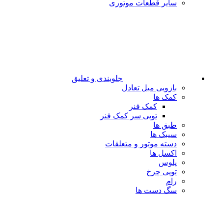
سایر قطعات موتوری
جلوبندی و تعلیق
بازویی میل تعادل
کمک ها
کمک فنر
توپی سر کمک فنر
طبق ها
سیبک ها
دسته موتور و متعلقات
اکسل ها
پلوس
توپی چرخ
رام
سگ دست ها