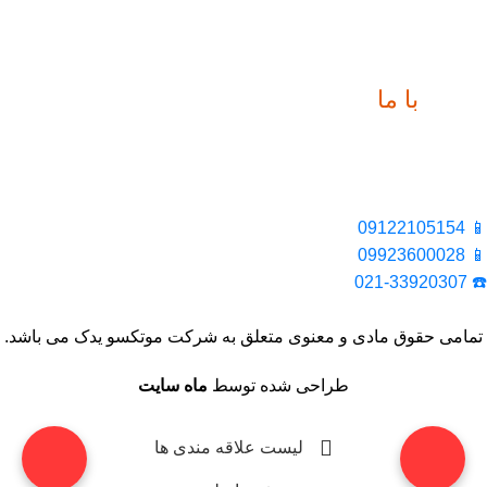
ارتباط
با ما
📍 تهران، خیابان ملت، بالاتر از اکباتان، بن بست هنر، ساختمان
بیستون، پلاک 2، واحد 10
📱 09122105154
📱 09923600028
☎️ 021-33920307
تمامی حقوق مادی و معنوی متعلق به شرکت موتکسو یدک می باشد.
طراحی شده توسط
ماه سایت
لیست علاقه مندی ها