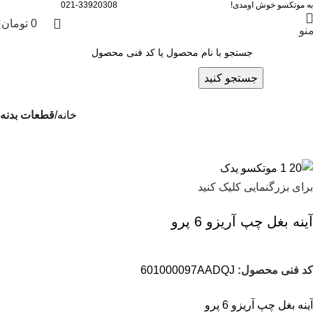
به موتکسو خوش اومدی!
021-33920308
0
تومان
نو
جستجو کنید
خانه
قطعات بدنه
برای بزرگنمایی کلیک کنید
آینه بغل چپ آریزو 6 پرو
کد فنی محصول:
601000097AADQJ
آینه بغل چپ آریزو 6 پرو