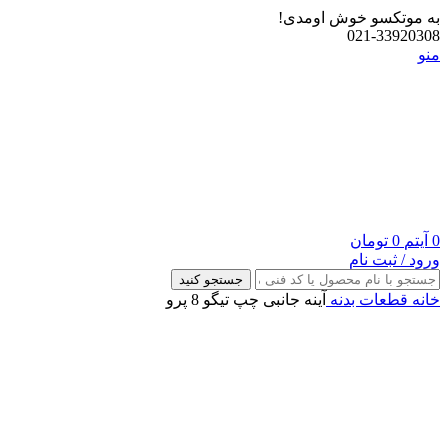
به موتکسو خوش اومدی!
021-33920308
منو
0
آیتم
0
تومان
ورود / ثبت نام
جستجو کنید
خانه
قطعات بدنه
آینه جانبی چپ تیگو 8 پرو