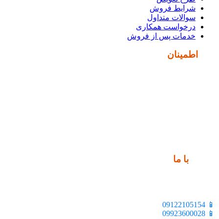
شرایط فروش
سوالات متداول
درخواست همکاری
خدمات پس از فروش
نماد
اطمینان
ارتباط
با ما
📍 تهران، خیابان ملت، بالاتر از اکباتان، بن بست هنر، ساختمان
بیستون، پلاک 2، واحد 10
📱 09122105154
📱 09923600028