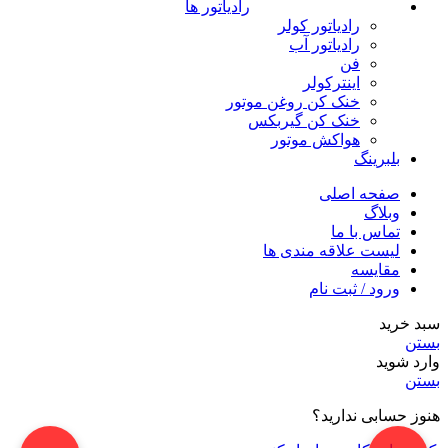
رادیاتور ها
رادیاتور کولر
رادیاتور آب
فن
اینترکولر
خنک کن روغن موتور
خنک کن گیربکس
هواکش موتور
بلبرینگ
صفحه اصلی
وبلاگ
تماس با ما
لیست علاقه مندی ها
مقایسه
ورود / ثبت نام
سبد خرید
بستن
وارد شوید
بستن
هنوز حسابی ندارید؟