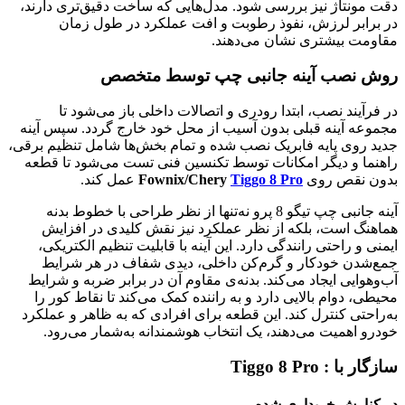
دقت مونتاژ نیز بررسی شود. مدل‌هایی که ساخت دقیق‌تری دارند،
در برابر لرزش، نفوذ رطوبت و افت عملکرد در طول زمان
مقاومت بیشتری نشان می‌دهند.
روش نصب آینه جانبی چپ توسط متخصص
در فرآیند نصب، ابتدا رودری و اتصالات داخلی باز می‌شود تا
مجموعه آینه قبلی بدون آسیب از محل خود خارج گردد. سپس آینه
جدید روی پایه فابریک نصب شده و تمام بخش‌ها شامل تنظیم برقی،
راهنما و دیگر امکانات توسط تکنسین فنی تست می‌شود تا قطعه
بدون نقص روی
Tiggo 8 Pro
Fownix/Chery
عمل کند.
آینه جانبی چپ تیگو 8 پرو نه‌تنها از نظر طراحی با خطوط بدنه
هماهنگ است، بلکه از نظر عملکرد نیز نقش کلیدی در افزایش
ایمنی و راحتی رانندگی دارد. این آینه با قابلیت تنظیم الکتریکی،
جمع‌شدن خودکار و گرم‌کن داخلی، دیدی شفاف در هر شرایط
آب‌وهوایی ایجاد می‌کند. بدنه‌ی مقاوم آن در برابر ضربه و شرایط
محیطی، دوام بالایی دارد و به راننده کمک می‌کند تا نقاط کور را
به‌راحتی کنترل کند. این قطعه برای افرادی که به ظاهر و عملکرد
خودرو اهمیت می‌دهند، یک انتخاب هوشمندانه به‌شمار می‌رود.
سازگار با : Tiggo 8 Pro
در کنارش خریداری شده