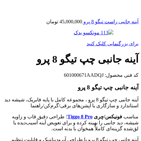
آینه جانبی راست تیگو 8 پرو
45,000,000
تومان
برای بزرگنمایی کلیک کنید
آینه جانبی چپ تیگو 8 پرو
کد فنی محصول:
601000671AADQJ
آینه جانبی چپ تیگو 8 پرو
آینه جانبی چپ تیگو 8 پرو ، مجموعه کامل با پایه فابریک، شیشه دید
استاندارد و سازگاری با آپشن‌های برقی/گرم‌کن/راهنما
مناسب
فونیکس/چری
Tiggo 8 Pro
؛ طراحی دقیق قاب و زاویه
شیشه، دید جانبی را بهینه کرده و برای تعویض آینه آسیب‌دیده یا
لق‌شده گزینه‌ای کاملاً همخوان با بدنه است.
آینه جانبی چپ تیگو 8 پرو با طراحی آیرودینامیک و قابلیت تنظیم