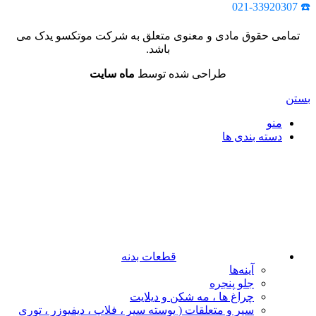
☎️ 021-33920307
تمامی حقوق مادی و معنوی متعلق به شرکت موتکسو یدک می
باشد.
طراحی شده توسط
ماه سایت
بستن
منو
دسته بندی ها
قطعات بدنه
آینه‌ها
جلو پنجره
چراغ‌ ها ، مه‌ شکن و دیلایت
سپر و متعلقات ( پوسته سپر ، فلاپ ، دیفیوزر ، توری