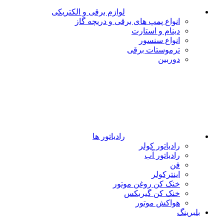
لوازم برقی و الکتریکی
انواع پمپ های برقی و دریچه گاز
دینام و استارت
انواع سنسور
ترموستات برقی
دوربین
رادیاتور ها
رادیاتور کولر
رادیاتور آب
فن
اینترکولر
خنک کن روغن موتور
خنک کن گیربکس
هواکش موتور
بلبرینگ