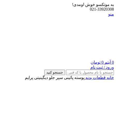
به موتکسو خوش اومدی!
021-33920308
منو
0
آیتم
0
تومان
ورود / ثبت نام
جستجو کنید
خانه
قطعات بدنه
پوسته پائینی سپر جلو دیگینیتی پرایم