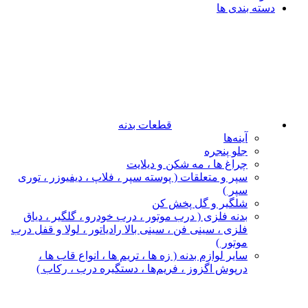
دسته بندی ها
قطعات بدنه
آینه‌ها
جلو پنجره
چراغ‌ ها ، مه‌ شکن و دیلایت
سپر و متعلقات ( پوسته سپر ، فلاپ ، دیفیوزر ، توری
سپر )
شلگیر و گل‌ پخش‌ کن
بدنه فلزی ( درب موتور ، درب خودرو ، گلگیر ، دیاق
فلزی ، سینی فن ، سینی بالا رادیاتور ، لولا و قفل درب
موتور )
سایر لوازم بدنه ( زه ها ، تریم ها ، انواع قاب ها ،
درپوش اگزوز ، فریم‌ها ، دستگیره درب ، رکاب )