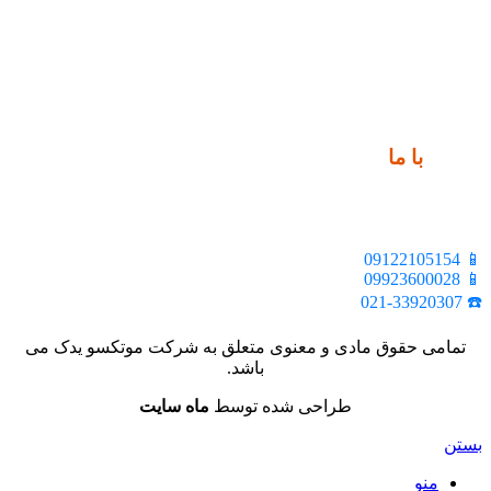
ارتباط
با ما
📍 تهران، خیابان ملت، بالاتر از اکباتان، بن بست هنر، ساختمان
بیستون، پلاک 2، واحد 10
📱 09122105154
📱 09923600028
☎️ 021-33920307
تمامی حقوق مادی و معنوی متعلق به شرکت موتکسو یدک می
باشد.
طراحی شده توسط
ماه سایت
بستن
منو