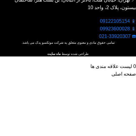
بیستون، پلاک 2، واحد 10
📱 09122105154
📱 09923600028
☎️ 021-33920307
تمامی حقوق مادی و معنوی متعلق به شرکت موتکسو یدک می باشد.
طراحی شده توسط
ماه سایت
0
لیست علاقه مندی ها
صفحه اصلی