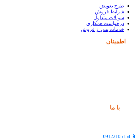
طرح تعویض
شرایط فروش
سوالات متداول
درخواست همکاری
خدمات پس از فروش
نماد
اطمینان
ارتباط
با ما
📍 تهران، خیابان ملت، بالاتر از اکباتان، بن بست هنر، ساختمان
بیستون، پلاک 2، واحد 10
📱 09122105154