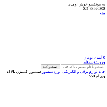
به موتکسو خوش اومدی!
021-33920308
منو
0
آیتم
0
تومان
ورود / ثبت نام
جستجو کنید
خانه
لوازم برقی و الکتریکی
انواع سنسور
سنسور اکسیژن بالا ام
وی ام 550