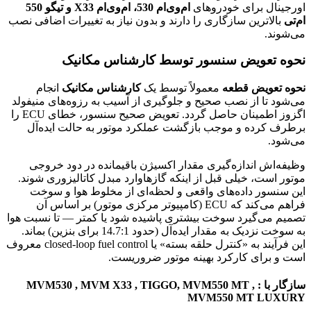
اورجینال برای خودروهای
ام‌وی‌ام 530، ام‌وی‌ام X33 و تیگو 550
ام‌تی
بالاترین سازگاری را دارند و بدون نیاز به تغییرات اضافی نصب
می‌شوند.
نحوه تعویض سنسور توسط کارشناس مکانیک
نحوه تعویض قطعه
معمولاً توسط یک
کارشناس مکانیک
انجام
می‌شود تا از نصب صحیح و جلوگیری از آسیب به رزوه‌های منیفولد
اگزوز اطمینان حاصل گردد. تعویض صحیح سنسور، خطای ECU را
برطرف کرده و موجب بازگشت عملکرد موتور به حالت ایده‌آل
می‌شود.
وظیفه‌اش اندازه‌گیری مقدار اکسیژن باقیمانده در دود خروجی
موتور است، خیلی قبل از اینکه گازهاوارد مبدل کاتالیزوری شوند.
این سنسور داده‌های واقعی و لحظه‌ای از مخلوط هوا و سوخت
فراهم می‌کند که ECU (کامپیوتر مرکزی موتور) بر اساس آن
تصمیم می‌گیرد سوخت بیشتری پاشیده شود یا کمتر — تا نسبت هوا
به سوخت نزدیک به مقدار ایده‌آل (حدود 14.7:1 برای بنزین) بماند.
این فرآیند به «کنترل حلقه بسته» یا closed-loop fuel control معروف
است و برای کارکرد بهینه موتور ضروریست.
سازگار با : MVM530 , MVM X33 , TIGGO, MVM550 MT ,
MVM550 MT LUXURY