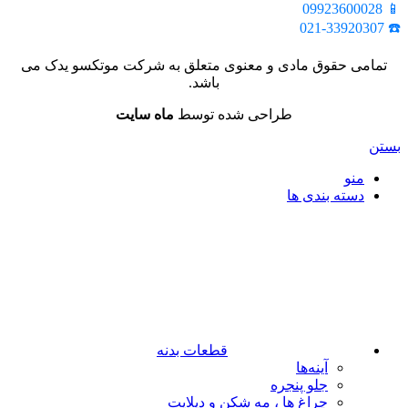
📱 09923600028
☎️ 021-33920307
تمامی حقوق مادی و معنوی متعلق به شرکت موتکسو یدک می
باشد.
طراحی شده توسط
ماه سایت
بستن
منو
دسته بندی ها
قطعات بدنه
آینه‌ها
جلو پنجره
چراغ‌ ها ، مه‌ شکن و دیلایت