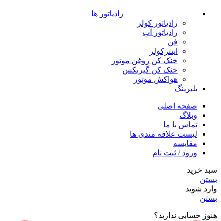
رادیاتور ها
رادیاتور کولر
رادیاتور آب
فن
اینترکولر
خنک کن روغن موتور
خنک کن گیربکس
هواکش موتور
بلبرینگ
صفحه اصلی
وبلاگ
تماس با ما
لیست علاقه مندی ها
مقایسه
ورود / ثبت نام
سبد خرید
بستن
وارد شوید
بستن
هنوز حسابی ندارید؟