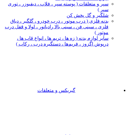
سپر و متعلقات ( پوسته سپر ، فلاپ ، دیفیوزر ، توری
سپر )
شلگیر و گل‌ پخش‌ کن
بدنه فلزی ( درب موتور ، درب خودرو ، گلگیر ، دیاق
فلزی ، سینی فن ، سینی بالا رادیاتور ، لولا و قفل درب
موتور )
سایر لوازم بدنه ( زه ها ، تریم ها ، انواع قاب ها ،
درپوش اگزوز ، فریم‌ها ، دستگیره درب ، رکاب )
گیربکس و متعلقات