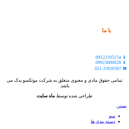
ارتباط
با ما
📍 تهران، خیابان ملت، بالاتر از اکباتان، بن بست هنر، ساختمان
بیستون، پلاک 2، واحد 10
📱 09122105154
📱 09923600028
☎️ 021-33920307
تمامی حقوق مادی و معنوی متعلق به شرکت موتکسو یدک می
باشد.
طراحی شده توسط
ماه سایت
بستن
منو
دسته بندی ها