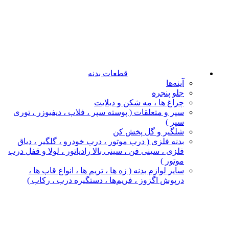
قطعات بدنه
آینه‌ها
جلو پنجره
چراغ‌ ها ، مه‌ شکن و دیلایت
سپر و متعلقات ( پوسته سپر ، فلاپ ، دیفیوزر ، توری
سپر )
شلگیر و گل‌ پخش‌ کن
بدنه فلزی ( درب موتور ، درب خودرو ، گلگیر ، دیاق
فلزی ، سینی فن ، سینی بالا رادیاتور ، لولا و قفل درب
موتور )
سایر لوازم بدنه ( زه ها ، تریم ها ، انواع قاب ها ،
درپوش اگزوز ، فریم‌ها ، دستگیره درب ، رکاب )