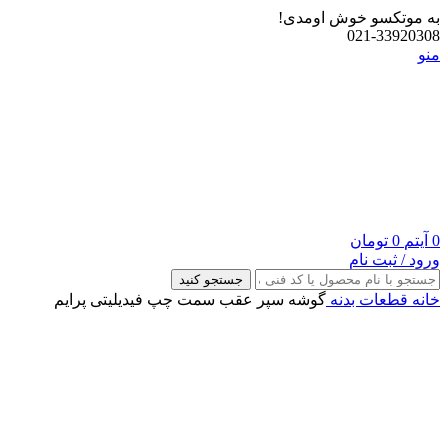
به موتکسو خوش اومدی!
021-33920308
منو
0
آیتم
0
تومان
ورود / ثبت نام
جستجو کنید
خانه
قطعات بدنه
گوشه سپر عقب سمت چپ فیدیلیتی پرایم