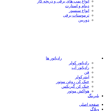
انواع پمپ های برقی و دریچه گاز
دینام و استارت
انواع سنسور
ترموستات برقی
دوربین
رادیاتور ها
رادیاتور کولر
رادیاتور آب
فن
اینترکولر
خنک کن روغن موتور
خنک کن گیربکس
هواکش موتور
بلبرینگ
صفحه اصلی
وبلاگ