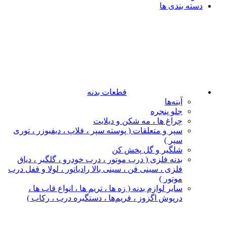
دسته بندی ها
قطعات بدنه
آینه‌ها
جلو پنجره
چراغ‌ ها ، مه‌ شکن و دیلایت
سپر و متعلقات ( پوسته سپر ، فلاپ ، دیفیوزر ، توری
سپر )
شلگیر و گل‌ پخش‌ کن
بدنه فلزی ( درب موتور ، درب خودرو ، گلگیر ، دیاق
فلزی ، سینی فن ، سینی بالا رادیاتور ، لولا و قفل درب
موتور )
سایر لوازم بدنه ( زه ها ، تریم ها ، انواع قاب ها ،
درپوش اگزوز ، فریم‌ها ، دستگیره درب ، رکاب )