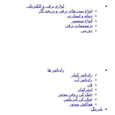
لوازم برقی و الکتریکی
انواع پمپ های برقی و دریچه گاز
دینام و استارت
انواع سنسور
ترموستات برقی
دوربین
رادیاتور ها
رادیاتور کولر
رادیاتور آب
فن
اینترکولر
خنک کن روغن موتور
خنک کن گیربکس
هواکش موتور
بلبرینگ