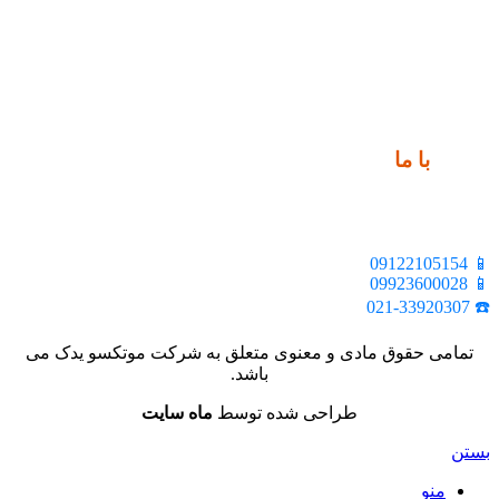
ارتباط
با ما
📍 تهران، خیابان ملت، بالاتر از اکباتان، بن بست هنر، ساختمان
بیستون، پلاک 2، واحد 10
📱 09122105154
📱 09923600028
☎️ 021-33920307
تمامی حقوق مادی و معنوی متعلق به شرکت موتکسو یدک می
باشد.
طراحی شده توسط
ماه سایت
بستن
منو