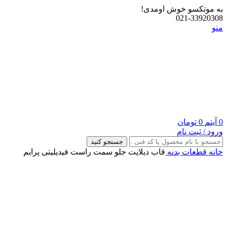
به موتکسو خوش اومدی!
021-33920308
منو
0
آیتم
0
تومان
ورود / ثبت نام
جستجو کنید
خانه
قطعات بدنه
قاب دیلایت جلو سمت راست فیدیلیتی پرایم