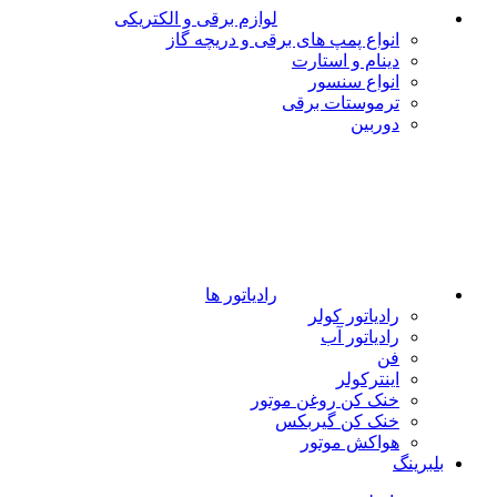
لوازم برقی و الکتریکی
انواع پمپ های برقی و دریچه گاز
دینام و استارت
انواع سنسور
ترموستات برقی
دوربین
رادیاتور ها
رادیاتور کولر
رادیاتور آب
فن
اینترکولر
خنک کن روغن موتور
خنک کن گیربکس
هواکش موتور
بلبرینگ