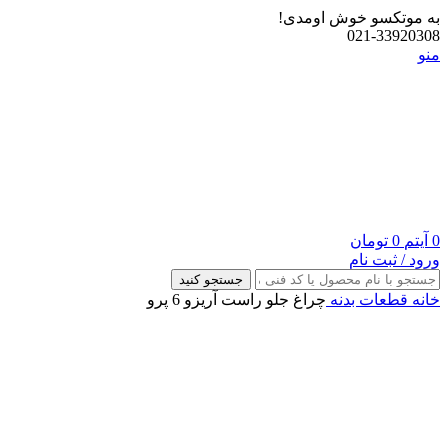
به موتکسو خوش اومدی!
021-33920308
منو
0
آیتم
0
تومان
ورود / ثبت نام
جستجو کنید
خانه
قطعات بدنه
چراغ جلو راست آریزو 6 پرو