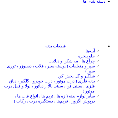
دسته بندی ها
قطعات بدنه
آینه‌ها
جلو پنجره
چراغ‌ ها ، مه‌ شکن و دیلایت
سپر و متعلقات ( پوسته سپر ، فلاپ ، دیفیوزر ، توری
سپر )
شلگیر و گل‌ پخش‌ کن
بدنه فلزی ( درب موتور ، درب خودرو ، گلگیر ، دیاق
فلزی ، سینی فن ، سینی بالا رادیاتور ، لولا و قفل درب
موتور )
سایر لوازم بدنه ( زه ها ، تریم ها ، انواع قاب ها ،
درپوش اگزوز ، فریم‌ها ، دستگیره درب ، رکاب )