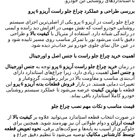
با استانداردهای روشنایی این خودرو.
بررسی طراحی و عملکرد چراغ جلو راست آریزو 6 پرو
چراغ جلو راست در آریزو 6 پرو یکی از اصلی‌ترین اجزای سیستم
روشنایی خودرو است که نقش مهمی در افزایش دید راننده و ایمنی
در رانندگی شبانه دارد. استفاده از متریال با
کیفیت بالا
و طراحی
دقیق باعث می‌شود نور با تمرکز مناسب روی مسیر تابیده شود و
در عین حال نمای جلوی خودرو نیز جذاب‌تر دیده شود.
اهمیت خرید چراغ جلو راست با جنس اصل و اورجینال
در زمان
خرید چراغ جلو راست آریزو 6 پرو
توجه به
جنس اورجینال
و جنس اصل
اهمیت زیادی دارد، زیرا چراغ‌های استاندارد دارای
آب‌بندی مناسب و مقاومت بالا در برابر رطوبت، گردوغبار و
تغییرات دمایی هستند. در بازار
فروش قطعات بدنه آریزو 6 پرو
این
قطعه با
بهترین کیفیت
عرضه می‌شود تا عملکرد سیستم روشنایی
خودرو کاملاً استاندارد باقی بماند.
قیمت مناسب و نکات مهم نصب چراغ جلو
در صورت انتخاب قطعه استاندارد می‌توانید علاوه بر
کیفیت بالا
از
قیمت ارزان
و دوام طولانی آن نیز بهره‌مند شوید. همچنین برای
جلوگیری از آسیب به پایه‌ها و سوکت‌های برقی،
نحوه تعویض قطعه
توسط کارشناس مکانیک
توصیه می‌شود تا تنظیم دقیق چراغ و