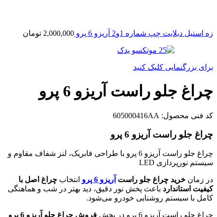
زه استیل دیلایت چپ شماره 1و2 آریزو 6 پرو
2,000,000
تومان
برای بزرگنمایی کلیک کنید
چراغ جلو راست آریزو 6 پرو
کد فنی محصول:
605000416AA
چراغ جلو راست آریزو 6 پرو
چراغ جلو راست آریزو 6 پرو با طراحی فابریک، لنز شفاف مقاوم و
سیستم نورپردازی LED
در زمان
خرید چراغ جلو راست
آریزو 6 پرو
انتخاب
چراغ اصل با
کیفیت استاندارد
باعث پخش نور دقیق، دید بهتر در شب و هماهنگی
کامل با سیستم روشنایی خودرو می‌شود.
چراغ جلو راست آریزو 6 پرو در بخش
فروش چراغ جلو آریزو 6 پرو