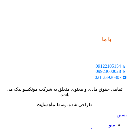
ارتباط
با ما
📍 تهران، خیابان ملت، بالاتر از اکباتان، بن بست هنر، ساختمان
بیستون، پلاک 2، واحد 10
📱 09122105154
📱 09923600028
☎️ 021-33920307
تمامی حقوق مادی و معنوی متعلق به شرکت موتکسو یدک می
باشد.
طراحی شده توسط
ماه سایت
بستن
منو