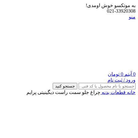
به موتکسو خوش اومدی!
021-33920308
منو
0
آیتم
0
تومان
ورود / ثبت نام
جستجو کنید
خانه
قطعات بدنه
چراغ جلو سمت راست دیگینیتی پرایم