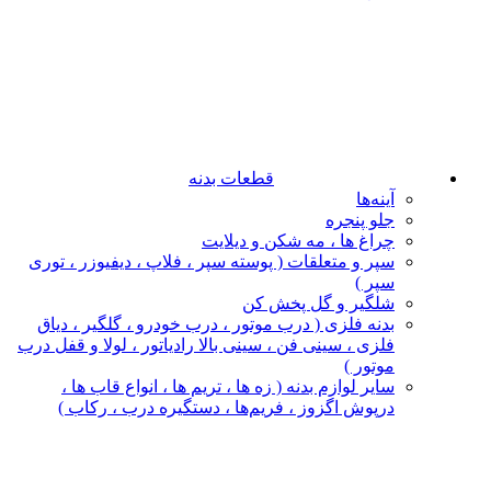
قطعات بدنه
آینه‌ها
جلو پنجره
چراغ‌ ها ، مه‌ شکن و دیلایت
سپر و متعلقات ( پوسته سپر ، فلاپ ، دیفیوزر ، توری
سپر )
شلگیر و گل‌ پخش‌ کن
بدنه فلزی ( درب موتور ، درب خودرو ، گلگیر ، دیاق
فلزی ، سینی فن ، سینی بالا رادیاتور ، لولا و قفل درب
موتور )
سایر لوازم بدنه ( زه ها ، تریم ها ، انواع قاب ها ،
درپوش اگزوز ، فریم‌ها ، دستگیره درب ، رکاب )