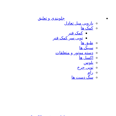
جلوبندی و تعلیق
بازویی میل تعادل
کمک ها
کمک فنر
توپی سر کمک فنر
طبق ها
سیبک ها
دسته موتور و متعلقات
اکسل ها
پلوس
توپی چرخ
رام
سگ دست ها