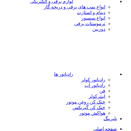
لوازم برقی و الکتریکی
انواع پمپ های برقی و دریچه گاز
دینام و استارت
انواع سنسور
ترموستات برقی
دوربین
رادیاتور ها
رادیاتور کولر
رادیاتور آب
فن
اینترکولر
خنک کن روغن موتور
خنک کن گیربکس
هواکش موتور
بلبرینگ
صفحه اصلی