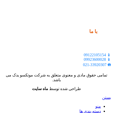
ارتباط
با ما
📍 تهران، خیابان ملت، بالاتر از اکباتان، بن بست هنر، ساختمان
بیستون، پلاک 2، واحد 10
📱 09122105154
📱 09923600028
☎️ 021-33920307
تمامی حقوق مادی و معنوی متعلق به شرکت موتکسو یدک می
باشد.
طراحی شده توسط
ماه سایت
بستن
منو
دسته بندی ها