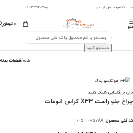
به موتکسو خوش اومدی!
021-33920308
0
تومان
نو
جستجو کنید
خانه
قطعات بدنه
برای بزرگنمایی کلیک کنید
چراغ جلو راست X33 کراس اتومات
کد فنی محصول:
605000857AA