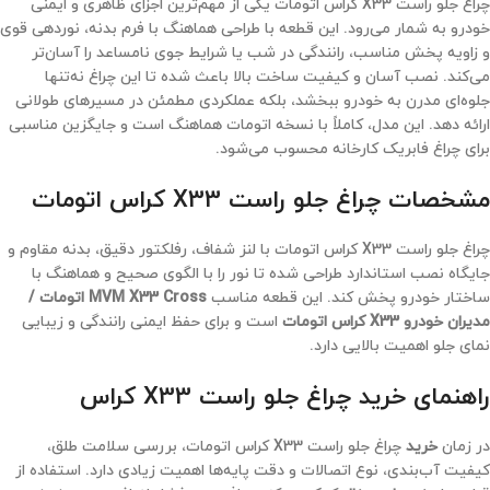
چراغ جلو راست X33 کراس اتومات یکی از مهم‌ترین اجزای ظاهری و ایمنی
خودرو به شمار می‌رود. این قطعه با طراحی هماهنگ با فرم بدنه، نوردهی قوی
و زاویه پخش مناسب، رانندگی در شب یا شرایط جوی نامساعد را آسان‌تر
می‌کند. نصب آسان و کیفیت ساخت بالا باعث شده تا این چراغ نه‌تنها
جلوه‌ای مدرن به خودرو ببخشد، بلکه عملکردی مطمئن در مسیرهای طولانی
ارائه دهد. این مدل، کاملاً با نسخه اتومات هماهنگ است و جایگزین مناسبی
برای چراغ فابریک کارخانه محسوب می‌شود.
مشخصات چراغ جلو راست X33 کراس اتومات
چراغ جلو راست X33 کراس اتومات با لنز شفاف، رفلکتور دقیق، بدنه مقاوم و
جایگاه نصب استاندارد طراحی شده تا نور را با الگوی صحیح و هماهنگ با
ساختار خودرو پخش کند. این قطعه مناسب
MVM X33 Cross اتومات /
مدیران خودرو X33 کراس اتومات
است و برای حفظ ایمنی رانندگی و زیبایی
نمای جلو اهمیت بالایی دارد.
راهنمای خرید چراغ جلو راست X33 کراس
در زمان
خرید
چراغ جلو راست X33 کراس اتومات، بررسی سلامت طلق،
کیفیت آب‌بندی، نوع اتصالات و دقت پایه‌ها اهمیت زیادی دارد. استفاده از