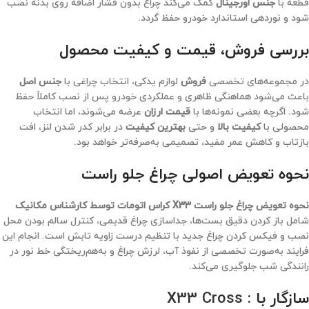
قطعه با
جنس اورجینال
کمک می‌کند چراغ بدون فشار اضافه روی بدنه نصب
شود و نوردهی استاندارد خودرو حفظ گردد.
بررسی فروش، قیمت و کیفیت محصول
در مجموعه‌های تخصصی
فروش
لوازم یدکی، انتخاب چراغی با
جنس اصل
باعث می‌شود هماهنگی ظاهری و عملکردی خودرو پس از نصب کاملاً حفظ
شود. اگرچه بعضی نمونه‌ها با
قیمت ارزان
عرضه می‌شوند، اما انتخاب
محصولی با
کیفیت بالا
و حتی
بهترین کیفیت
در برابر کدر شدن لنز، افت
بازتاب و کاهش عمر مفید، تصمیمی به‌صرفه‌تر خواهد بود.
نحوه تعویض اصولی چراغ جلو راست
نحوه تعویض چراغ جلو راست X33 کراس اتومات توسط کارشناس مکانیک
شامل باز کردن دقیق بست‌ها، جداسازی چراغ قدیمی، کنترل سالم بودن محل
نصب و فیکس کردن چراغ جدید با تنظیم درست زاویه تابش است. انجام این
فرایند به‌صورت تخصصی از نفوذ آب، لرزش چراغ و به‌هم‌ریختگی خط نور در
رانندگی شب جلوگیری می‌کند.
سازگار با :
X33 Cross