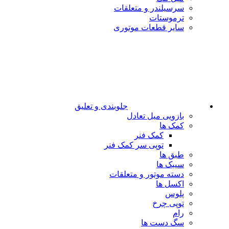
سرسیلندر و متعلقات
ترموستات
سایر قطعات موتوری
جلوبندی و تعلیق
بازویی میل تعادل
کمک ها
کمک فنر
توپی سر کمک فنر
طبق ها
سیبک ها
دسته موتور و متعلقات
اکسل ها
پلوس
توپی چرخ
رام
سگ دست ها