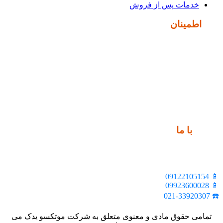
خدمات پس از فروش
نماد
اطمینان
ارتباط
با ما
📍 تهران، خیابان ملت، بالاتر از اکباتان، بن بست هنر، ساختمان
بیستون، پلاک 2، واحد 10
📱 09122105154
📱 09923600028
☎️ 021-33920307
تمامی حقوق مادی و معنوی متعلق به شرکت موتکسو یدک می