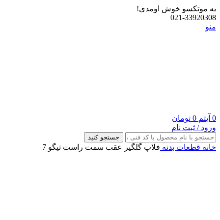
به موتکسو خوش اومدی!
021-33920308
منو
0
آیتم
0
تومان
ورود / ثبت نام
جستجو کنید
خانه
قطعات بدنه
فلاپ گلگیر عقب سمت راست تیگو 7