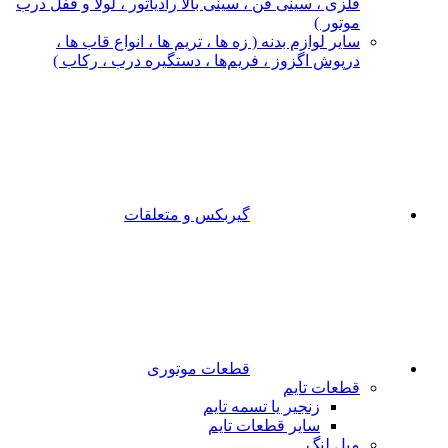
فلزی ، سینی فن ، سینی بالا رادیاتور ، لولا و قفل درب
موتور )
سایر لوازم بدنه ( زه ها ، تریم ها ، انواع قاب ها ،
درپوش اگزوز ، فریم‌ها ، دستگیره درب ، رکاب )
گیربکس و متعلقات
قطعات موتوری
قطعات تایم
زنجیر یا تسمه تایم
سایر قطعات تایم
میل لنگ