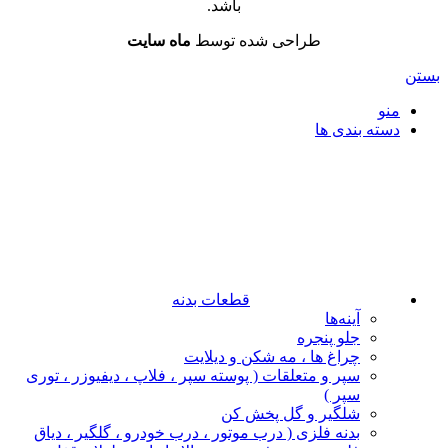
باشد.
طراحی شده توسط
ماه سایت
بستن
منو
دسته بندی ها
قطعات بدنه
آینه‌ها
جلو پنجره
چراغ‌ ها ، مه‌ شکن و دیلایت
سپر و متعلقات ( پوسته سپر ، فلاپ ، دیفیوزر ، توری
سپر )
شلگیر و گل‌ پخش‌ کن
بدنه فلزی ( درب موتور ، درب خودرو ، گلگیر ، دیاق