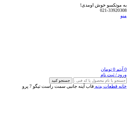
به موتکسو خوش اومدی!
021-33920308
منو
0
آیتم
0
تومان
ورود / ثبت نام
جستجو کنید
خانه
قطعات بدنه
قاب آینه جانبی سمت راست تیگو 7 پرو