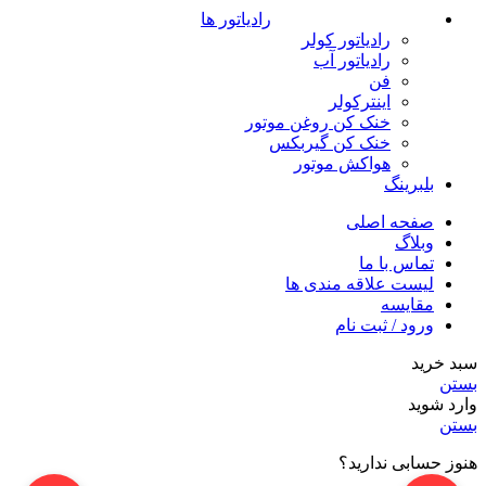
رادیاتور ها
رادیاتور کولر
رادیاتور آب
فن
اینترکولر
خنک کن روغن موتور
خنک کن گیربکس
هواکش موتور
بلبرینگ
صفحه اصلی
وبلاگ
تماس با ما
لیست علاقه مندی ها
مقایسه
ورود / ثبت نام
سبد خرید
بستن
وارد شوید
بستن
هنوز حسابی ندارید؟