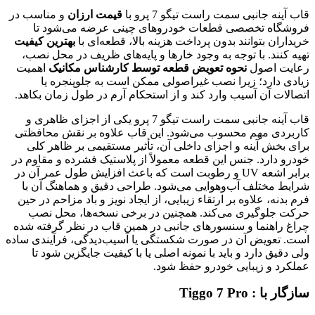
قاب آینه جانبی سمت راست تیگو 7 پرو با
قیمت ارزان
و مناسب در
فروشگاه تخصصی قطعات خودروهای چینی عرضه می‌شود تا
خریداران بتوانند بدون پرداخت هزینه بالا، قطعه‌ای با
بهترین کیفیت
تهیه کنند. با توجه به وجود خارها و پایه‌های ظریف در محل نصب،
رعایت اصول
نحوه تعویض قطعه توسط کارشناس مکانیک
اهمیت
زیادی دارد؛ زیرا نصب غیراصولی ممکن است به جلوپنجره یا
اتصالات آن آسیب وارد کند و از استحکام آرم در طول زمان بکاهد.
قاب آینه جانبی سمت راست تیگو 7 پرو یکی از اجزای ظاهری و
کاربردی مهم محسوب می‌شود. این قاب علاوه بر نقش محافظتی
برای بخش آینه و اجزای داخلی آن، تأثیر مستقیمی بر ظاهر کلی
خودرو دارد. جنس این قطعه معمولاً از پلاستیک فشرده و مقاوم در
برابر اشعه UV و رطوبت است که باعث افزایش طول عمر آن در
شرایط مختلف آب‌وهوایی می‌شود. طراحی دقیق و هماهنگ آن با
فرم بدنه، علاوه بر ارتقاء زیبایی، از ایجاد نویز و باد مزاحم در حین
حرکت جلوگیری می‌کند. همچنین در برخی نسخه‌ها، محل نصب
چراغ راهنما و سنسورهای جانبی در همین قاب در نظر گرفته شده
است. تعویض آن در صورت شکستگی یا آسیب‌دیدگی، فرآیندی ساده
ولی دقیق دارد و باید با نمونه اصلی یا با کیفیت جایگزین شود تا
عملکرد و زیبایی خودرو حفظ شود.
سازگار با :
Tiggo 7 Pro