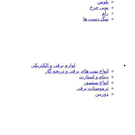
پلوس
توپی چرخ
رام
سگ دست ها
لوازم برقی و الکتریکی
انواع پمپ های برقی و دریچه گاز
دینام و استارت
انواع سنسور
ترموستات برقی
دوربین