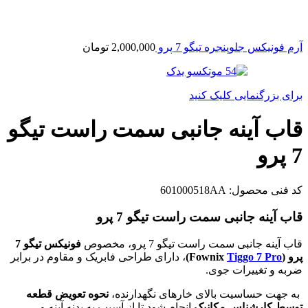
آرم فونیکس جلوپنجره تیگو 7 پرو
2,000,000
تومان
برای بزرگنمایی کلیک کنید
قاب آینه جانبی سمت راست تیگو
7 پرو
کد فنی محصول:
601000518AA
قاب آینه جانبی سمت راست تیگو 7 پرو
قاب آینه جانبی سمت راست تیگو 7 پرو، مخصوص
فونیکس تیگو 7
پرو (Fownix
Tiggo 7 Pro
)
، دارای طراحی فابریک و مقاوم در برابر
ضربه و تغییرات جوی.
به جهت حساسیت بالای خارهای نگهدارنده،
نحوه تعویض قطعه
توسط کارشناس مکانیک
انجام شود تا از آسیب به بدنه آینه و