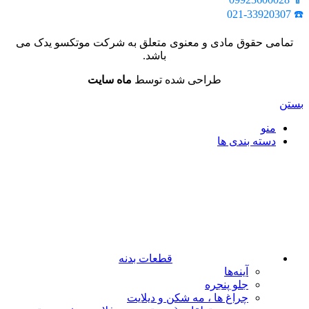
☎️ 021-33920307
تمامی حقوق مادی و معنوی متعلق به شرکت موتکسو یدک می
باشد.
طراحی شده توسط
ماه سایت
بستن
منو
دسته بندی ها
قطعات بدنه
آینه‌ها
جلو پنجره
چراغ‌ ها ، مه‌ شکن و دیلایت