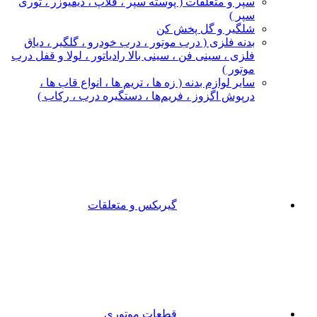
سپر و متعلقات ( پوسته سپر ، فلاپ ، دیفیوزر ، توری
سپر )
شلگیر و گل‌ پخش‌ کن
بدنه فلزی ( درب موتور ، درب خودرو ، گلگیر ، دیاق
فلزی ، سینی فن ، سینی بالا رادیاتور ، لولا و قفل درب
موتور )
سایر لوازم بدنه ( زه ها ، تریم ها ، انواع قاب ها ،
درپوش اگزوز ، فریم‌ها ، دستگیره درب ، رکاب )
گیربکس و متعلقات
قطعات موتوری