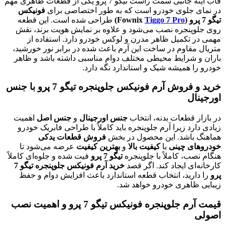
قاب آینه جانبی سمت راست تیگو 7 پرو یکی از قطعات ظاهری مهم
در نمای جلوی خودرو است که به طور اختصاصی برای
فونیکس
تیگو 7 پرو (Fownix
Tiggo 7 Pro
)
طراحی شده است. این قطعه
روی جلوپنجره نصب می‌شود و علاوه بر نمایش هویت برند، نقش
مهمی در تکمیل ظاهر مدرن و لوکس خودرو دارد. استفاده از
متریال مقاوم در ساخت این آرم باعث شده در برابر نور خورشید،
باران و شرایط محیطی مختلف دوام مناسبی داشته باشد و ظاهر
خودرو را همیشه شیک و استاندارد نگه دارد.
خرید و فروش آرم فونیکس جلوپنجره تیگو 7 پرو با جنس
اورجینال
در بازار قطعات بدنه، انتخاب
جنس اورجینال
و
جنس اصل
اهمیت
زیادی دارد زیرا آرم جلوپنجره باید کاملاً با طراحی فابریک خودرو
هماهنگ باشد. این محصول در بخش
فروش قطعات یدکی
خودروهای چینی
با
کیفیت بالا
و
بهترین کیفیت
عرضه می‌شود تا
هنگام نصب، کاملاً با جلوپنجره
تیگو 7 پرو
فیت شده و جلوه‌ای کاملاً
کارخانه‌ای ایجاد کند. اگر قصد
خرید آرم فونیکس جلوپنجره تیگو 7
پرو
را دارید، انتخاب قطعه استاندارد باعث افزایش دوام و حفظ
زیبایی ظاهری خودرو خواهد شد.
قیمت آرم جلوپنجره فونیکس تیگو 7 پرو و اهمیت نصب
اصولی