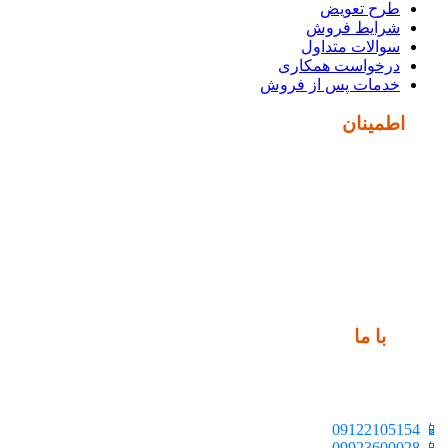
طرح تعویض
شرایط فروش
سوالات متداول
درخواست همکاری
خدمات پس از فروش
نماد
اطمینان
ارتباط
با ما
📍 تهران، خیابان ملت، بالاتر از اکباتان، بن بست هنر، ساختمان
بیستون، پلاک 2، واحد 10
📱 09122105154
📱 09923600028