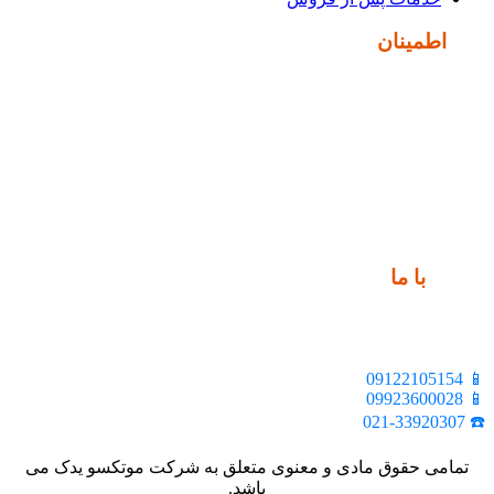
نماد
اطمینان
ارتباط
با ما
📍 تهران، خیابان ملت، بالاتر از اکباتان، بن بست هنر، ساختمان
بیستون، پلاک 2، واحد 10
📱 09122105154
📱 09923600028
☎️ 021-33920307
تمامی حقوق مادی و معنوی متعلق به شرکت موتکسو یدک می
باشد.