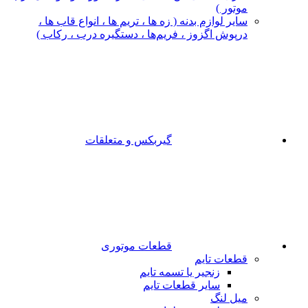
موتور )
سایر لوازم بدنه ( زه ها ، تریم ها ، انواع قاب ها ،
درپوش اگزوز ، فریم‌ها ، دستگیره درب ، رکاب )
گیربکس و متعلقات
قطعات موتوری
قطعات تایم
زنجیر یا تسمه تایم
سایر قطعات تایم
میل لنگ