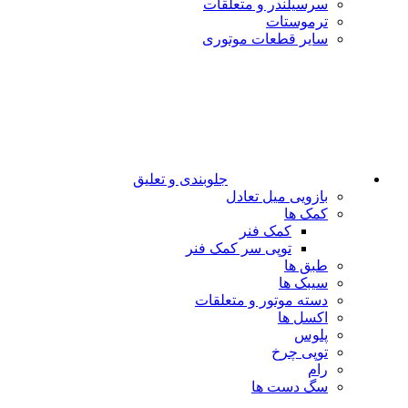
سرسیلندر و متعلقات
ترموستات
سایر قطعات موتوری
جلوبندی و تعلیق
بازویی میل تعادل
کمک ها
کمک فنر
توپی سر کمک فنر
طبق ها
سیبک ها
دسته موتور و متعلقات
اکسل ها
پلوس
توپی چرخ
رام
سگ دست ها