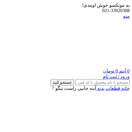
به موتکسو خوش اومدی!
021-33920308
منو
0
آیتم
0
تومان
ورود / ثبت نام
جستجو کنید
خانه
قطعات بدنه
آینه جانبی راست تیگو 7