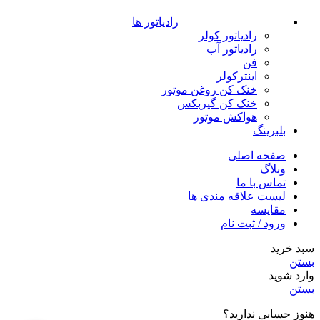
رادیاتور ها
رادیاتور کولر
رادیاتور آب
فن
اینترکولر
خنک کن روغن موتور
خنک کن گیربکس
هواکش موتور
بلبرینگ
صفحه اصلی
وبلاگ
تماس با ما
لیست علاقه مندی ها
مقایسه
ورود / ثبت نام
سبد خرید
بستن
وارد شوید
بستن
هنوز حسابی ندارید؟