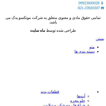
📱 09923600028
☎️ 021-33920307
تمامی حقوق مادی و معنوی متعلق به شرکت موتکسو یدک می
باشد.
طراحی شده توسط
ماه سایت
بستن
منو
دسته بندی ها
قطعات بدنه
آینه‌ها
جلو پنجره
چراغ‌ ها ، مه‌ شکن و دیلایت