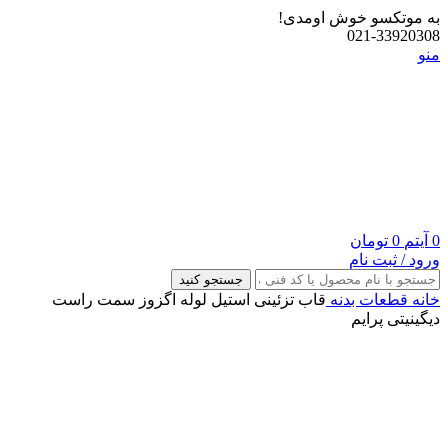
به موتکسو خوش اومدی!
021-33920308
منو
0
آیتم
0
تومان
ورود / ثبت نام
جستجو کنید
خانه
قطعات بدنه
قاب تزئینی استیل لوله اگزوز سمت راست
دیگینیتی پرایم