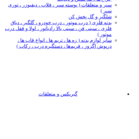
سپر و متعلقات ( پوسته سپر ، فلاپ ، دیفیوزر ، توری
سپر )
شلگیر و گل‌ پخش‌ کن
بدنه فلزی ( درب موتور ، درب خودرو ، گلگیر ، دیاق
فلزی ، سینی فن ، سینی بالا رادیاتور ، لولا و قفل درب
موتور )
سایر لوازم بدنه ( زه ها ، تریم ها ، انواع قاب ها ،
درپوش اگزوز ، فریم‌ها ، دستگیره درب ، رکاب )
گیربکس و متعلقات