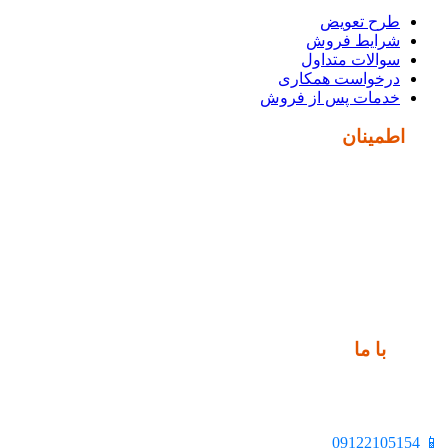
طرح تعویض
شرایط فروش
سوالات متداول
درخواست همکاری
خدمات پس از فروش
نماد
اطمینان
ارتباط
با ما
📍 تهران، خیابان ملت، بالاتر از اکباتان، بن بست هنر، ساختمان
بیستون، پلاک 2، واحد 10
📱 09122105154