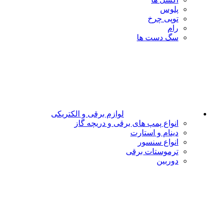
پلوس
توپی چرخ
رام
سگ دست ها
لوازم برقی و الکتریکی
انواع پمپ های برقی و دریچه گاز
دینام و استارت
انواع سنسور
ترموستات برقی
دوربین