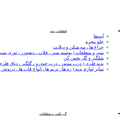
قطعات بدنه
آینه‌ها
جلو پنجره
چراغ‌ ها ، مه‌ شکن و دیلایت
سپر و متعلقات ( پوسته سپر ، فلاپ ، دیفیوزر ، توری سپر
شلگیر و گل‌ پخش‌ کن
بدنه فلزی ( درب موتور ، درب خودرو ، گلگیر ، دیاق فلزی ،
سایر لوازم بدنه ( زه ها ، تریم ها ، انواع قاب ها ، درپوش
گیربکس و متعلقات