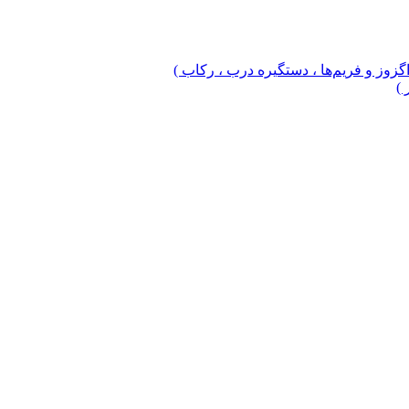
 اگزوز و فریم‌ها ، دستگیره درب ، رکاب )
 )