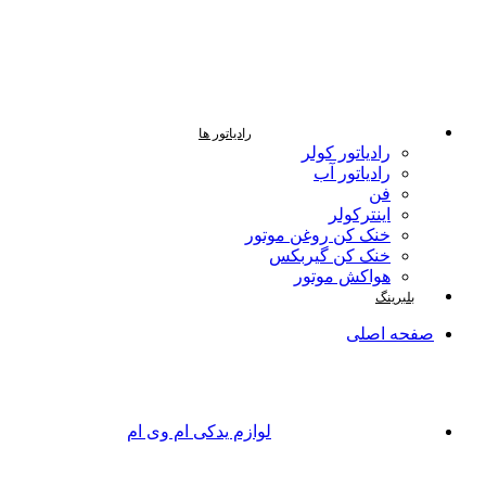
رادیاتور ها
رادیاتور کولر
رادیاتور آب
فن
اینترکولر
خنک کن روغن موتور
خنک کن گیربکس
هواکش موتور
بلبرینگ
صفحه اصلی
لوازم یدکی ام وی ام