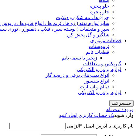
آینه‌ها
جلو پنجره
جلو پنجره
چراغ‌ ها ، مه‌ شکن و دیلایت
سایر لوازم بدنه ( زه ها ، تریم ها ، انواع قاب ها ، درپوش
سپر و متعلقات ( پوسته سپر ، فلاپ ، دیفیوزر ، توری سپر
شلگیر و گل‌ پخش‌ کن
قطعات موتوری
ترموستات
قطعات تایم
زنجیر یا تسمه تایم
گیربکس و متعلقات
لوازم برقی و الکتریکی
انواع پمپ های برقی و دریچه گاز
انواع سنسور
دینام و استارت
لوازم برقی والکتریکی
جستجو کنید
ورود / ثبت نام
وارد شوید
یک حساب کاربری ایجاد کنید
نام کاربری یا آدرس ایمیل
*
الزامی