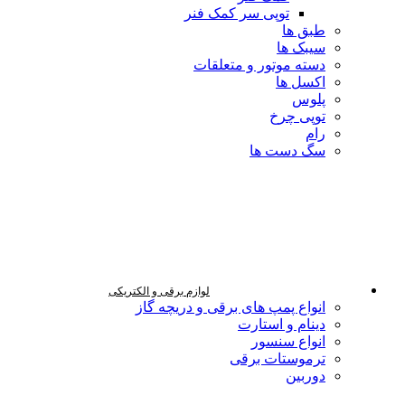
توپی سر کمک فنر
طبق ها
سیبک ها
دسته موتور و متعلقات
اکسل ها
پلوس
توپی چرخ
رام
سگ دست ها
لوازم برقی و الکتریکی
انواع پمپ های برقی و دریچه گاز
دینام و استارت
انواع سنسور
ترموستات برقی
دوربین