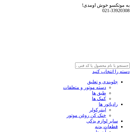
به موتکسو خوش اومدی!
021-33920308
دسته را انتخاب کنید
جلوبندی و تعلیق
دسته موتور و متعلقات
طبق ها
کمک ها
رادیاتور ها
اینترکولر
خنک کن روغن موتور
سایر لوازم یدکی
قطعات بدنه