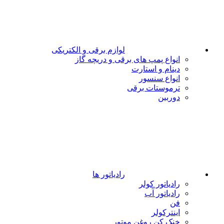
لوازم برقی و الکتریکی
انواع پمپ های برقی و دریچه گاز
دینام و استارت
انواع سنسور
ترموستات برقی
دوربین
رادیاتور ها
رادیاتور کولر
رادیاتور آب
فن
اینترکولر
خنک کن روغن موتور