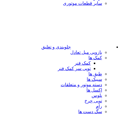
سایر قطعات موتوری
جلوبندی و تعلیق
بازویی میل تعادل
کمک ها
کمک فنر
توپی سر کمک فنر
طبق ها
سیبک ها
دسته موتور و متعلقات
اکسل ها
پلوس
توپی چرخ
رام
سگ دست ها