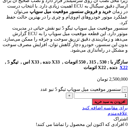
زیرا محل نصب آن روی سرسیلندر قرار دارد و نصب صحیح آن برای
ارسال دقیق سیگنال به ECU اهمیت زیادی دارد. با انتخاب درست
در زمان
خرید و فروش سنسور موقعیت میل سوپاپ
می‌توان
عملکرد موتور خودروهای ام‌وی‌ام و چری را در بهترین حالت حفظ
کرد.
سنسور موقعیت میل سوپاپ تیگو 5 نیو نقش حیاتی در مدیریت
موتور دارد. این قطعه موقعیت میل سوپاپ را به ECU گزارش
می‌دهد و زمان‌بندی دقیق تزریق سوخت و جرقه را ممکن می‌سازد.
بدون این سنسور، خودرو دچار کاهش توان، افزایش مصرف سوخت
و مشکل در راه‌اندازی می‌شود.
سازگار با : 530 , 315 , 550 اتومات , X33 دنده , X33 اس , تیگو 5 ,
X22
دنده , X22 اتومات
2,500,000
تومان
سنسور موقعیت میل سوپاپ تیگو 5 نیو عدد
افزودن به سبد خرید
برای مقایسه اضافه کنید
علاقه‌مندم
اشتراک
0
افرادی که اکنون این محصول را تماشا می کنند!