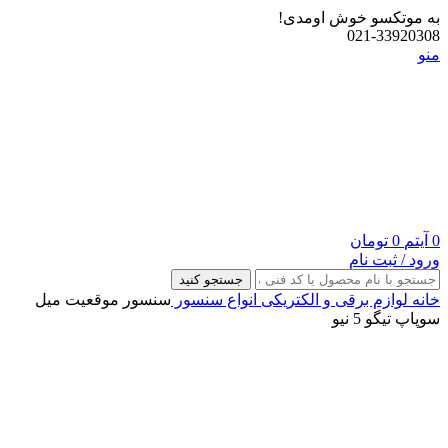
به موتکسو خوش اومدی!
021-33920308
منو
0
آیتم
0
تومان
ورود / ثبت نام
جستجو کنید
خانه
لوازم برقی و الکتریکی
انواع سنسور
سنسور موقعیت میل
سوپاپ تیگو 5 نیو