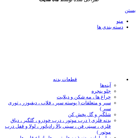
بستن
منو
دسته بندی ها
قطعات بدنه
آینه‌ها
جلو پنجره
چراغ‌ ها ، مه‌ شکن و دیلایت
سپر و متعلقات ( پوسته سپر ، فلاپ ، دیفیوزر ، توری
سپر )
شلگیر و گل‌ پخش‌ کن
بدنه فلزی ( درب موتور ، درب خودرو ، گلگیر ، دیاق
فلزی ، سینی فن ، سینی بالا رادیاتور ، لولا و قفل درب
موتور )
سایر لوازم بدنه ( زه ها ، تریم ها ، انواع قاب ها ،