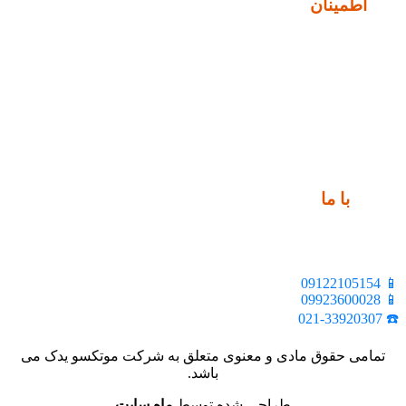
نماد
اطمینان
ارتباط
با ما
📍 تهران، خیابان ملت، بالاتر از اکباتان، بن بست هنر، ساختمان
بیستون، پلاک 2، واحد 10
📱 09122105154
📱 09923600028
☎️ 021-33920307
تمامی حقوق مادی و معنوی متعلق به شرکت موتکسو یدک می
باشد.
طراحی شده توسط
ماه سایت