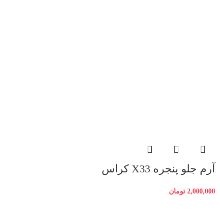
آرم جلو پنجره X33 کراس
2,000,000
تومان