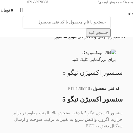
به موتکسو خوش اومدی!
021-33920308
0
تومان
نو
جستجو کنید
خانه
لوازم برقی و الکتریکی
انواع سنسور
برای بزرگنمایی کلیک کنید
سنسور اکسيژن تیگو 5
کد فنی محصول:
P11-1205110
سنسور اکسيژن تیگو 5
سنسور اکسيژن تیگو 5 با دقت سنجش بالا، المنت مقاوم در برابر
حرارت اگزوز، واکنش سریع به تغییرات ترکیب سوخت و ارسال
سیگنال دقیق به ECU.