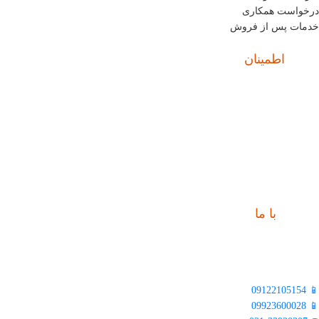
درخواست همکاری
خدمات پس از فروش
اطمینان
نماد
با ما
ارتباط
📍 تهران، خیابان ملت، بالاتر از اکباتان، بن بست هنر، ساختمان بیستون، پلاک
2، واحد 10
📱 09122105154
📱 09923600028