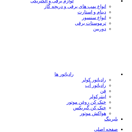
لوازم برقی و الکتریکی
انواع پمپ های برقی و دریچه گاز
دینام و استارت
انواع سنسور
ترموستات برقی
دوربین
رادیاتور ها
رادیاتور کولر
رادیاتور آب
فن
اینترکولر
خنک کن روغن موتور
خنک کن گیربکس
هواکش موتور
بلبرینگ
صفحه اصلی