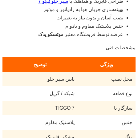
طراحی فابریک و هماهنگ با
سپر جلو تیگو 7
بهینه‌سازی جریان هوا به رادیاتور و موتور
نصب آسان و بدون نیاز به تغییرات
جنس پلاستیک مقاوم و بادوام
عرضه توسط فروشگاه معتبر
موتسکو یدک
مشخصات فنی
ویژگی
توضیح
محل نصب
پایین سپر جلو
نوع قطعه
شبکه / گریل
سازگار با
TIGGO 7
جنس
پلاستیک مقاوم
رنگ
مشکی فابریک