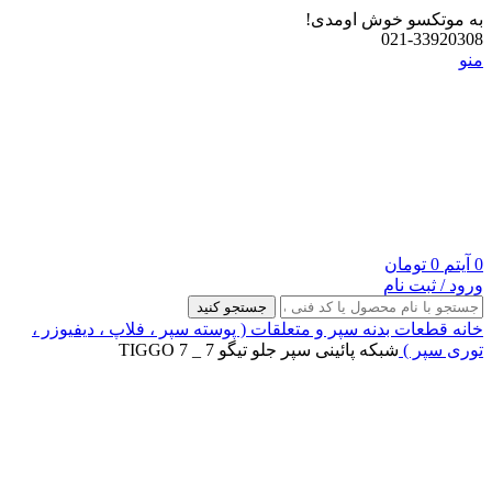
به موتکسو خوش اومدی!
021-33920308
منو
0
آیتم
0
تومان
ورود / ثبت نام
جستجو کنید
خانه
قطعات بدنه
سپر و متعلقات ( پوسته سپر ، فلاپ ، دیفیوزر ،
توری سپر )
شبکه پائینی سپر جلو تیگو 7 _ TIGGO 7