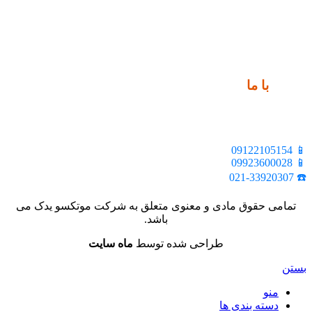
ارتباط
با ما
📍 تهران، خیابان ملت، بالاتر از اکباتان، بن بست هنر، ساختمان
بیستون، پلاک 2، واحد 10
📱 09122105154
📱 09923600028
☎️ 021-33920307
تمامی حقوق مادی و معنوی متعلق به شرکت موتکسو یدک می
باشد.
طراحی شده توسط
ماه سایت
بستن
منو
دسته بندی ها