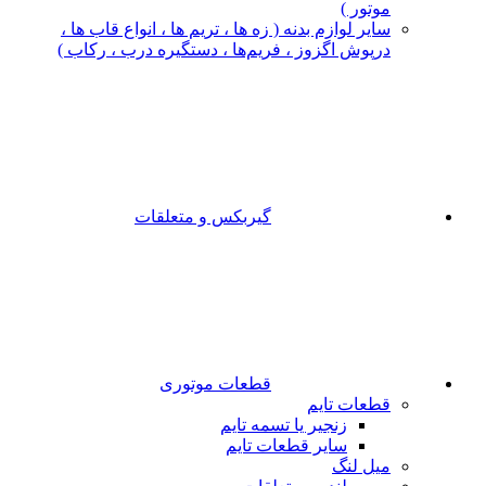
موتور )
سایر لوازم بدنه ( زه ها ، تریم ها ، انواع قاب ها ،
درپوش اگزوز ، فریم‌ها ، دستگیره درب ، رکاب )
گیربکس و متعلقات
قطعات موتوری
قطعات تایم
زنجیر یا تسمه تایم
سایر قطعات تایم
میل لنگ