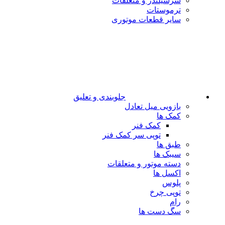
سرسیلندر و متعلقات
ترموستات
سایر قطعات موتوری
جلوبندی و تعلیق
بازویی میل تعادل
کمک ها
کمک فنر
توپی سر کمک فنر
طبق ها
سیبک ها
دسته موتور و متعلقات
اکسل ها
پلوس
توپی چرخ
رام
سگ دست ها