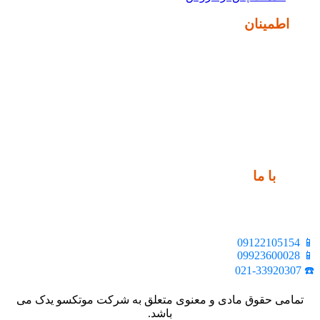
نماد
اطمینان
ارتباط
با ما
📍 تهران، خیابان ملت، بالاتر از اکباتان، بن بست هنر، ساختمان
بیستون، پلاک 2، واحد 10
📱 09122105154
📱 09923600028
☎️ 021-33920307
تمامی حقوق مادی و معنوی متعلق به شرکت موتکسو یدک می
باشد.