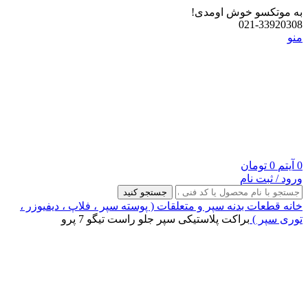
به موتکسو خوش اومدی!
021-33920308
منو
0
آیتم
0
تومان
ورود / ثبت نام
جستجو کنید
خانه
قطعات بدنه
سپر و متعلقات ( پوسته سپر ، فلاپ ، دیفیوزر ،
توری سپر )
براکت پلاستیکی سپر جلو راست تیگو 7 پرو