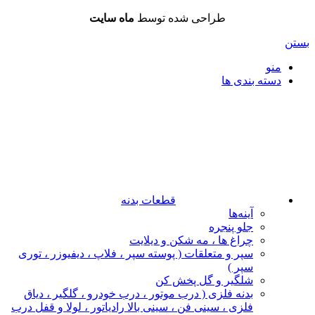
طراحی شده توسط
ماه سایت
بستن
منو
دسته بندی ها
قطعات بدنه
آینه‌ها
جلو پنجره
چراغ‌ ها ، مه‌ شکن و دیلایت
سپر و متعلقات ( پوسته سپر ، فلاپ ، دیفیوزر ، توری
سپر )
شلگیر و گل‌ پخش‌ کن
بدنه فلزی ( درب موتور ، درب خودرو ، گلگیر ، دیاق
فلزی ، سینی فن ، سینی بالا رادیاتور ، لولا و قفل درب