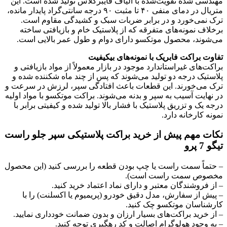
مهندسی شده تقویت‌شده با الیاف فایبرگلاس تولید شده است. این
متریال در دمای منفی ۴۰ تا مثبت ۹۰ درجه سانتی‌گراد پایدار مانده،
ترک نمی‌خورد و در برابر ضربات سبک و کشیدگی مقاوم است.
برخلاف نمونه‌های متفرقه که از پلاستیک خام و بازیافتی ساخته
می‌شوند، محصول موتکسو دارای دوام و طول عمر بالایی است.
تفاوت براکت فابریک با نمونه‌های بیکیفیت
براکت‌های غیراستاندارد موجود در بازار معمولاً از مواد بازیافتی و
پلاستیک درجه دو تولید می‌شوند که پس از چند ماه شکننده شده و
ترک می‌خورند. این قطعات باعث افتادگی سپر، لرزش در سرعت و
در نهایت آسیب به سپر و بدنه می‌شوند. براکت موتکسو با مواد اولیه
درجه یک و تزریق پلاستیک با فشار بالا تولید شده و کیفیتی برابر با
نمونه کارخانه دارد.
نکات مهم پیش از خرید براکت پلاستیکی سپر جلو راست
تیگو 7 پرو
– حتماً سمت راست یا چپ بودن قطعه را بررسی کنید (این محصول
مخصوص سمت راست است).
– از فروشندگان معتبر و دارای نماد اعتماد خرید کنید.
– پیش از سفارش، مدل دقیق خودرو (پریمیوم یا اکسلنت) را با
کارشناسان موتکسو چک کنید.
– از خرید براکت‌های بسیار ارزان و بدون ضمانت خودداری نمایید.
– به وجود هولوگرام اصالت و کد رهگیری توجه کنید.