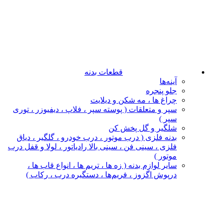
قطعات بدنه
آینه‌ها
جلو پنجره
چراغ‌ ها ، مه‌ شکن و دیلایت
سپر و متعلقات ( پوسته سپر ، فلاپ ، دیفیوزر ، توری
سپر )
شلگیر و گل‌ پخش‌ کن
بدنه فلزی ( درب موتور ، درب خودرو ، گلگیر ، دیاق
فلزی ، سینی فن ، سینی بالا رادیاتور ، لولا و قفل درب
موتور )
سایر لوازم بدنه ( زه ها ، تریم ها ، انواع قاب ها ،
درپوش اگزوز ، فریم‌ها ، دستگیره درب ، رکاب )