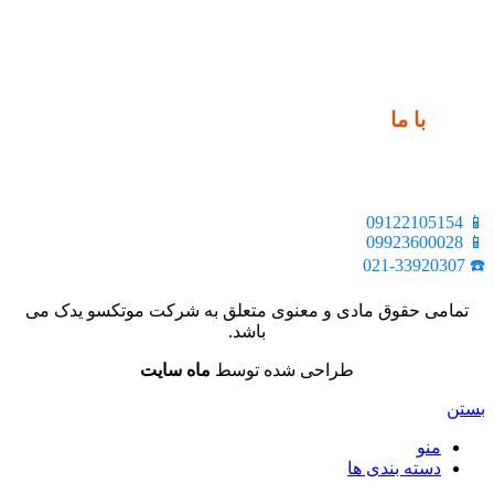
ارتباط
با ما
📍 تهران، خیابان ملت، بالاتر از اکباتان، بن بست هنر، ساختمان
بیستون، پلاک 2، واحد 10
📱 09122105154
📱 09923600028
☎️ 021-33920307
تمامی حقوق مادی و معنوی متعلق به شرکت موتکسو یدک می
باشد.
طراحی شده توسط
ماه سایت
بستن
منو
دسته بندی ها