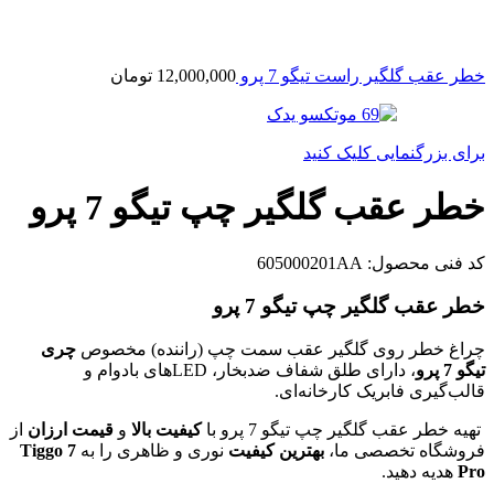
خطر عقب گلگیر راست تیگو 7 پرو
12,000,000
تومان
برای بزرگنمایی کلیک کنید
خطر عقب گلگیر چپ تیگو 7 پرو
کد فنی محصول:
605000201AA
خطر عقب گلگیر چپ تیگو 7 پرو
چراغ خطر روی گلگیر عقب سمت چپ (راننده) مخصوص
چری
تیگو 7 پرو
، دارای طلق شفاف ضدبخار، LEDهای بادوام و
قالب‌گیری فابریک کارخانه‌ای.
تهیه خطر عقب گلگیر چپ تیگو 7 پرو با
کیفیت بالا
و
قیمت ارزان
از
فروشگاه تخصصی ما،
بهترین کیفیت
نوری و ظاهری را به
Tiggo 7
Pro
هدیه دهید.