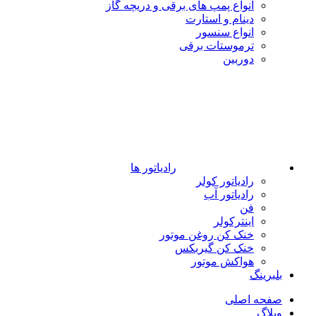
انواع پمپ های برقی و دریچه گاز
دینام و استارت
انواع سنسور
ترموستات برقی
دوربین
رادیاتور ها
رادیاتور کولر
رادیاتور آب
فن
اینترکولر
خنک کن روغن موتور
خنک کن گیربکس
هواکش موتور
بلبرینگ
صفحه اصلی
وبلاگ