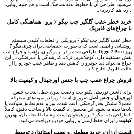
می‌شود. طراحی آن با خطوط بدنه هماهنگ است و هم جنبه زیبایی
دارد، هم کاربردی.
خرید خطر عقب گلگیر چپ تیگو 7 پرو | هماهنگی کامل
با چراغ‌های فابریک
خطر عقب گلگیر چپ تیگو 7 پرو یکی از قطعات کلیدی سیستم
روشنایی و ایمنی است که به‌صورت اختصاصی برای
چری تیگو 7
پرو / Tiggo 7 Pro
طراحی شده و در ترمزگیری، راهنما و چراغ شب
نقش مستقیم دارد. کوچک‌ترین ترک، کدرشدگی یا آب‌رفتگی در این
چراغ می‌تواند دید خودرو را کاهش دهد و ظاهر عقب خودرو را از
حالت فابریک خارج کند.
فروش چراغ عقب چپ با جنس اورجینال و کیفیت بالا
برای داشتن نوردهی یکنواخت و نصب بدون خطا، انتخاب
جنس
اورجینال
و
جنس اصل
ضروری است؛ زیرا در نمونه‌های متفرقه
معمولاً مشکل بخارگرفتگی، افت شدت نور و عدم تطابق سوکت یا
پایه‌ها دیده می‌شود. این محصول با
کیفیت بالا
و ساخت دقیق، کاملاً
با طراحی بدنه تیگو 7 پرو همخوان است و شما با انتخاب آن،
بهترین
کیفیت
را برای حفظ ایمنی و زیبایی خودرو دریافت می‌کنید.
قیمت ارزان، خرید مطمئن و نصب استاندارد توسط