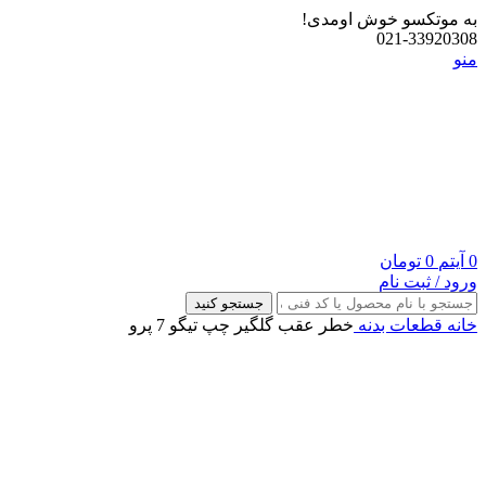
به موتکسو خوش اومدی!
021-33920308
منو
0
آیتم
0
تومان
ورود / ثبت نام
جستجو کنید
خانه
قطعات بدنه
خطر عقب گلگیر چپ تیگو 7 پرو