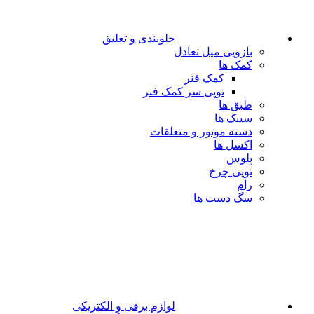
جلوبندی و تعلیق
بازویی میل تعادل
کمک ها
کمک فنر
توپی سر کمک فنر
طبق ها
سیبک ها
دسته موتور و متعلقات
اکسل ها
پلوس
توپی چرخ
رام
سگ دست ها
لوازم برقی و الکتریکی